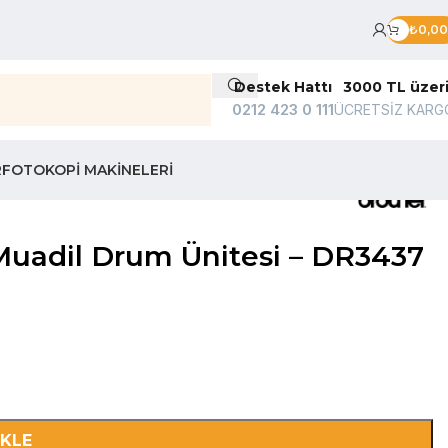
₺
0,00
Destek Hattı
3000 TL üzer
0212 423 0 111
ÜCRETSİZ KARG
R
FOTOKOPI MAKINELERI
adil Drum Ünitesi – DR3437
EKLE