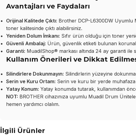
Avantajları ve Faydaları
Orijinal Kalitede Çıktı:
Brother DCP-L6300DW Uyumlu Muad
toner kalitesinde çıktı alabilirsiniz.
Yeniden Dolum İmkanı:
Sıfır ürün olduğu için toner yeni
Güvenli Ambalaj:
Ürün, güvenlik etiketi bulunan korunakl
Garanti:
MuadilShop® markası altında 24 ay garanti ile 
Kullanım Önerileri ve Dikkat Edilme
Silindirlere Dokunmayın:
Silindirlerin yüzeyine dokunma
Serin ve Kuru Ortam:
Serin ve kuru bir yerde muhafaza 
Yatay Konum:
Yatay konumda tutarak, kullanımdan önce 
NOT:
BROTHER cihazınıza uyumlu Muadil Drum Üniteleri 
hemen yardımcı olalım.
İlgili Ürünler