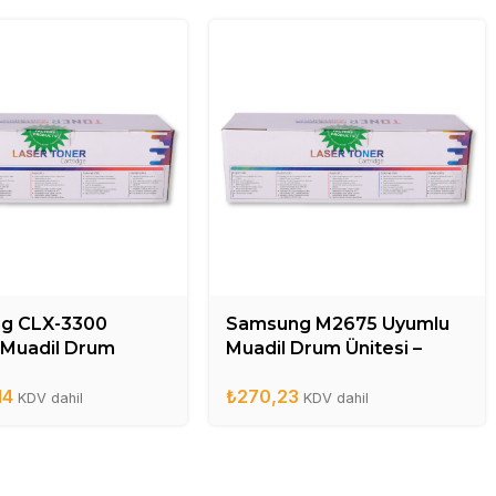
g CLX-3300
Samsung M2675 Uyumlu
 Muadil Drum
Muadil Drum Ünitesi –
 – CLT-R406DR
M2675(MLT-R116L)
14
₺
270,23
KDV dahil
KDV dahil