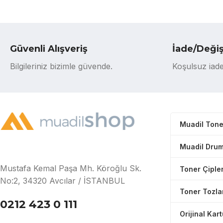
Güvenli Alışveriş
İade/Deği
Bilgileriniz bizimle güvende.
Koşulsuz iade
Muadil Tone
Muadil Drum
Mustafa Kemal Paşa Mh. Köroğlu Sk.
Toner Çipler
No:2, 34320 Avcılar / İSTANBUL
Toner Tozla
0212 423 0 111
Orijinal Kar