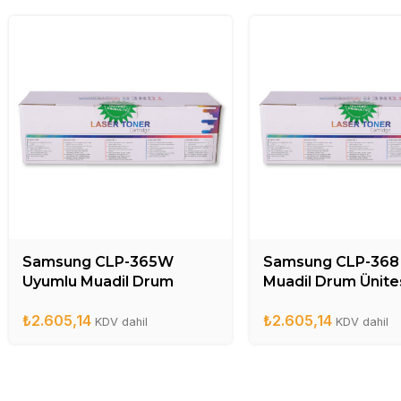
Samsung CLP-365W
Samsung CLP-368
Uyumlu Muadil Drum
Muadil Drum Ünites
Ünitesi – CLT-R406DR
CLT-R406DR
₺
2.605,14
₺
2.605,14
KDV dahil
KDV dahil