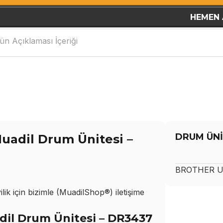
HEMEN 
ün Açıklaması İçeriği
DRUM ÜNİ
adil Drum Ünitesi –
BROTHER
U
ik için bizimle (MuadilShop®) iletişime
l Drum Ünitesi – DR3437