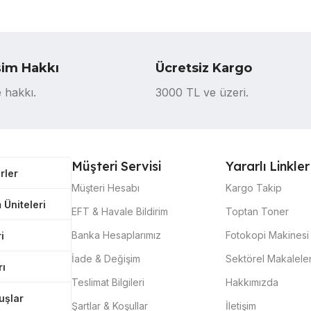
şim Hakkı
Ücretsiz Kargo
 hakkı.
3000 TL ve üzeri.
Müşteri Servisi
Yararlı Linkler
rler
Müşteri Hesabı
Kargo Takip
 Üniteleri
EFT & Havale Bildirim
Toptan Toner
Banka Hesaplarımız
Fotokopi Makinesi 
i
İade & Değişim
Sektörel Makalele
rı
Teslimat Bilgileri
Hakkımızda
tuşlar
Şartlar & Koşullar
İletişim