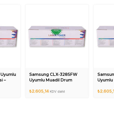
 Uyumlu
Samsung CLX-3285FW
Samsun
i –
Uyumlu Muadil Drum
Uyumlu
Ünitesi – CLT-R407DR
Ünitesi
₺
2.605,14
₺
2.605,
KDV dahil