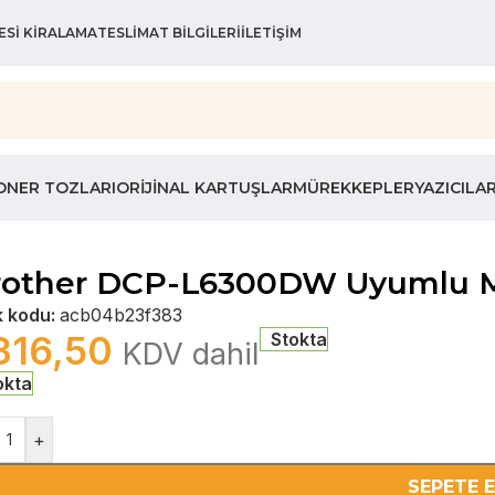
ESI KIRALAMA
TESLIMAT BILGILERI
İLETIŞIM
ONER TOZLARI
ORIJINAL KARTUŞLAR
MÜREKKEPLER
YAZICILA
rother DCP-L6300DW Uyumlu Mu
k kodu:
acb04b23f383
316,50
Stokta
KDV dahil
okta
+
SEPETE 