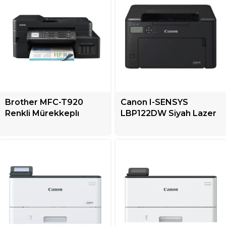
Brother MFC-T920
Canon I-SENSYS
Renkli Mürekkeplı
LBP122DW Siyah Lazer
Tanklı Yazıcı + Çok
Yazıcı + Tek Fonksiyonlu
Fonksiyonlu