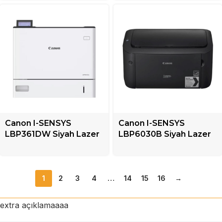
Canon I-SENSYS
Canon I-SENSYS
LBP361DW Siyah Lazer
LBP6030B Siyah Lazer
Yazıcı + Tek Fonksiyonlu
Yazıcı + Mono
1
2
3
4
…
14
15
16
→
extra açıklamaaaa