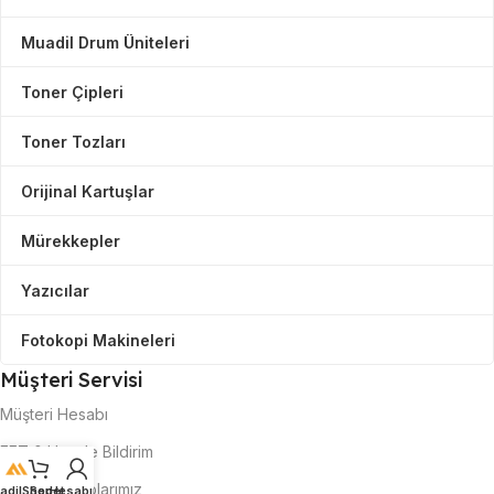
Muadil Drum Üniteleri
Toner Çipleri
Toner Tozları
Orijinal Kartuşlar
Mürekkepler
Yazıcılar
Fotokopi Makineleri
Müşteri Servisi
Müşteri Hesabı
EFT & Havale Bildirim
Banka Hesaplarımız
adilShop
Sepet
Hesabım