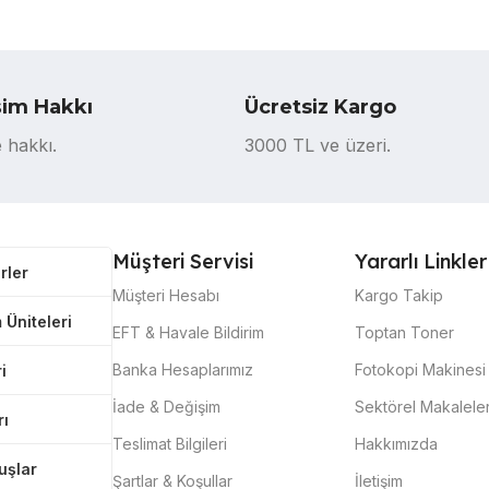
şim Hakkı
Ücretsiz Kargo
 hakkı.
3000 TL ve üzeri.
Müşteri Servisi
Yararlı Linkler
rler
Müşteri Hesabı
Kargo Takip
 Üniteleri
EFT & Havale Bildirim
Toptan Toner
Banka Hesaplarımız
Fotokopi Makinesi 
i
İade & Değişim
Sektörel Makalele
rı
Teslimat Bilgileri
Hakkımızda
tuşlar
Şartlar & Koşullar
İletişim