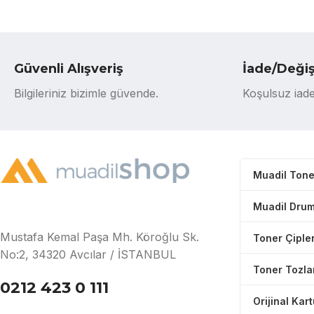
Güvenli Alışveriş
İade/Deği
Bilgileriniz bizimle güvende.
Koşulsuz iade
Muadil Tone
Muadil Drum
Mustafa Kemal Paşa Mh. Köroğlu Sk.
Toner Çipler
No:2, 34320 Avcılar / İSTANBUL
Toner Tozla
0212 423 0 111
Orijinal Kar