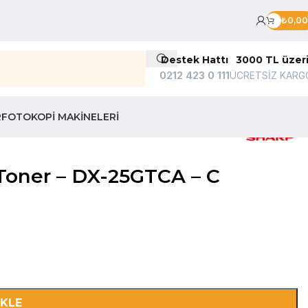
₺
0,00
Destek Hattı
3000 TL üzer
0212 423 0 111
ÜCRETSİZ KARG
R
FOTOKOPI MAKINELERI
Toner – DX-25GTCA – C
EKLE