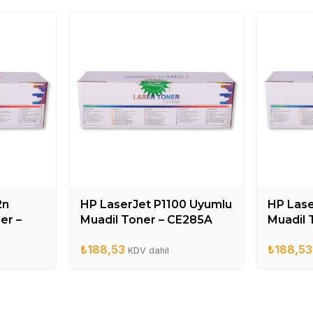
2n
HP LaserJet P1100 Uyumlu
HP Lase
er –
Muadil Toner – CE285A
Muadil 
₺
188,53
₺
188,53
KDV dahil