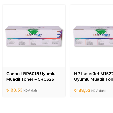
Canon LBP6018 Uyumlu
HP LaserJet M152
Muadil Toner – CRG325
Uyumlu Muadil Ton
CB436A
₺
188,53
₺
188,53
KDV dahil
KDV dahil