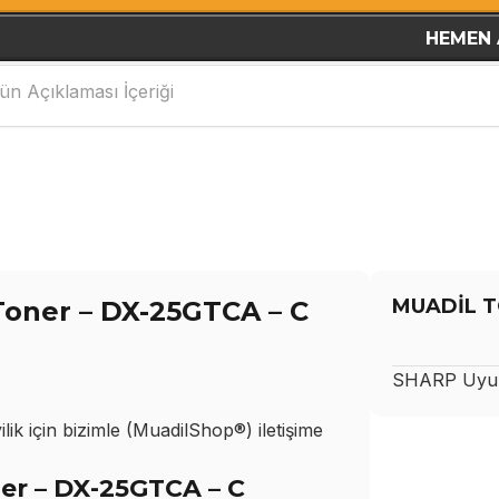
HEMEN 
ün Açıklaması İçeriği
MUADİL T
oner – DX-25GTCA – C
SHARP
Uyum
ik için bizimle (MuadilShop®) iletişime
r – DX-25GTCA – C