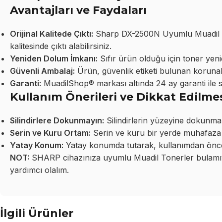
Avantajları ve Faydaları
Orijinal Kalitede Çıktı:
Sharp DX-2500N Uyumlu Muadil To
kalitesinde çıktı alabilirsiniz.
Yeniden Dolum İmkanı:
Sıfır ürün olduğu için toner yeni
Güvenli Ambalaj:
Ürün, güvenlik etiketi bulunan korunakl
Garanti:
MuadilShop® markası altında 24 ay garanti ile 
Kullanım Önerileri ve Dikkat Edilme
Silindirlere Dokunmayın:
Silindirlerin yüzeyine dokunma
Serin ve Kuru Ortam:
Serin ve kuru bir yerde muhafaza 
Yatay Konum:
Yatay konumda tutarak, kullanımdan önce 
NOT:
SHARP cihazınıza uyumlu Muadil Tonerler bulamıyo
yardımcı olalım.
İlgili Ürünler