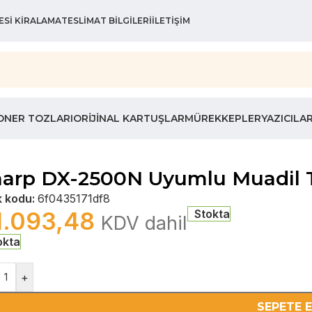
ESI KIRALAMA
TESLIMAT BILGILERI
İLETIŞIM
ONER TOZLARI
ORIJINAL KARTUŞLAR
MÜREKKEPLER
YAZICILA
harp DX-2500N Uyumlu Muadil 
k kodu:
6f0435171df8
1.093,48
Stokta
KDV dahil
okta
+
SEPETE 