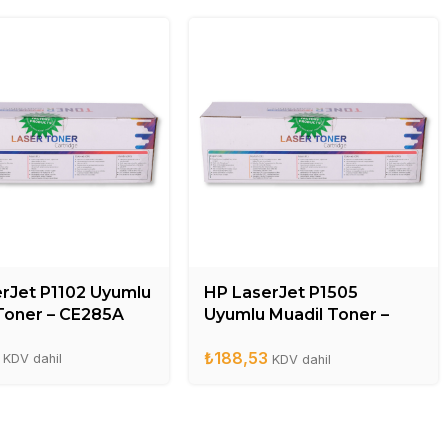
rJet P1102 Uyumlu
HP LaserJet P1505
Toner – CE285A
Uyumlu Muadil Toner –
CB436A
₺
188,53
KDV dahil
KDV dahil