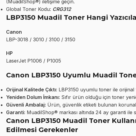
(MuadilShop®) iletişime geçin.
Global Toner Kodu:
CRG312
LBP3150 Muadil Toner Hangi Yazıcı
Canon
LBP-3018 / 3010 / 3100 / 3150
HP
LaserJet P1006 / P1005
Canon LBP3150 Uyumlu Muadil Toner 
Orijinal Kalitede Çıktı:
LBP3150 uyumlu toner ile orijinal to
Yeniden Dolum İmkanı:
Sıfır ürün olduğu için toner yeni
Güvenli Ambalaj:
Ürün, güvenlik etiketi bulunan korunakl
Garanti:
MuadilShop® markası altında 24 ay garanti ile 
Canon LBP3150 Muadil Toner Kullanı
Edilmesi Gerekenler