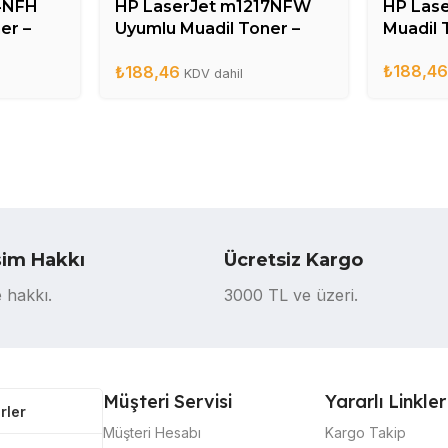
4NFH
HP LaserJet m1217NFW
HP Lase
er –
Uyumlu Muadil Toner –
Muadil 
CE285A
₺
188,4
₺
188,46
KDV dahil
şim Hakkı
Ücretsiz Kargo
 hakkı.
3000 TL ve üzeri.
Müşteri Servisi
Yararlı Linkler
rler
Müşteri Hesabı
Kargo Takip