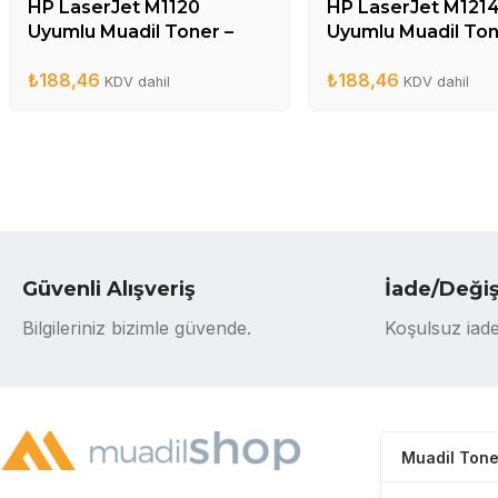
HP LaserJet M1120
HP LaserJet M121
Uyumlu Muadil Toner –
Uyumlu Muadil Ton
CB436A
CE285A
₺
188,46
₺
188,46
KDV dahil
KDV dahil
Güvenli Alışveriş
İade/Deği
Bilgileriniz bizimle güvende.
Koşulsuz iade
Muadil Tone