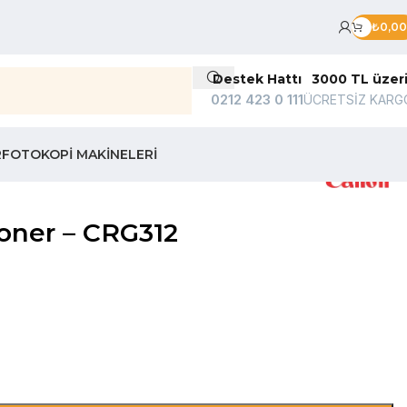
₺
0,00
Destek Hattı
3000 TL üzer
0212 423 0 111
ÜCRETSİZ KARG
R
FOTOKOPI MAKINELERI
oner – CRG312