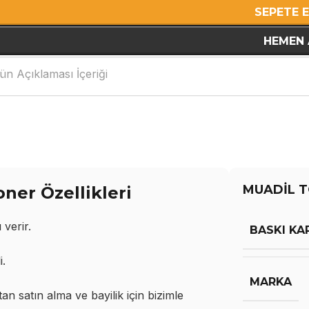
SEPETE 
HEMEN 
ün Açıklaması İçeriği
MUADİL T
er Özellikleri
 verir.
BASKI KA
i.
MARKA
n satın alma ve bayilik için bizimle