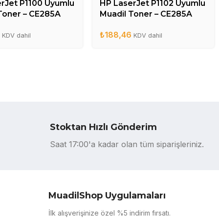
rJet P1100 Uyumlu
HP LaserJet P1102 Uyumlu
Toner – CE285A
Muadil Toner – CE285A
6
₺
188,46
KDV dahil
KDV dahil
Stoktan Hızlı Gönderim
Saat 17:00'a kadar olan tüm siparişleriniz.
MuadilShop Uygulamaları
İlk alışverişinize özel %5 indirim fırsatı.