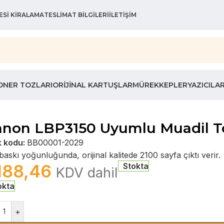
ESI KIRALAMA
TESLIMAT BILGILERI
İLETIŞIM
ONER TOZLARI
ORIJINAL KARTUŞLAR
MÜREKKEPLER
YAZICILA
anon LBP3150 Uyumlu Muadil T
k kodu:
BB00001-2029
askı yoğunluğunda, orijinal kalitede 2100 sayfa çıktı verir.
188,46
Stokta
KDV dahil
okta
+