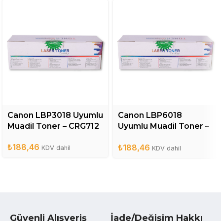
Canon LBP3018 Uyumlu
Canon LBP6018
Muadil Toner – CRG712
Uyumlu Muadil Toner –
CRG325
₺
188,46
₺
188,46
KDV dahil
KDV dahil
Güvenli Alışveriş
İade/Değişim Hakkı