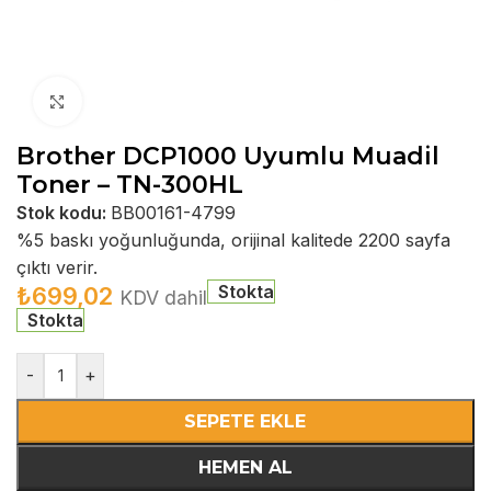
Büyütmek için tıklayın
Brother DCP1000 Uyumlu Muadil
Toner – TN-300HL
Stok kodu:
BB00161-4799
%5 baskı yoğunluğunda, orijinal kalitede 2200 sayfa
çıktı verir.
Stokta
₺
699,02
KDV dahil
Stokta
-
+
SEPETE EKLE
HEMEN AL