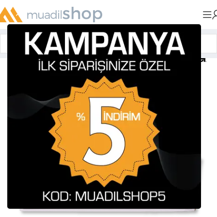
Anasayfa
»
Muadil Tonerler