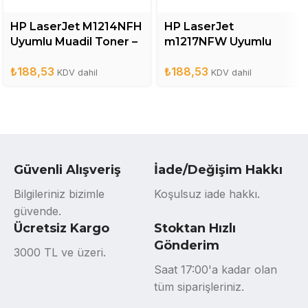
HP LaserJet M1214NFH
HP LaserJet
Uyumlu Muadil Toner –
m1217NFW Uyumlu
CE285A
Muadil Toner – CE285A
₺
188,53
₺
188,53
KDV dahil
KDV dahil
Güvenli Alışveriş
İade/Değişim Hakkı
Bilgileriniz bizimle
Koşulsuz iade hakkı.
güvende.
Ücretsiz Kargo
Stoktan Hızlı
Gönderim
3000 TL ve üzeri.
Saat 17:00'a kadar olan
tüm siparişleriniz.