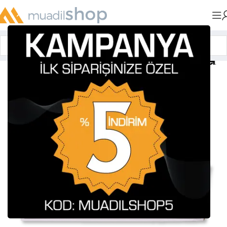
Anasayfa
»
Muadil Tonerler