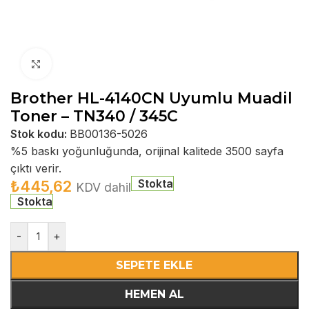
Büyütmek için tıklayın
Brother HL-4140CN Uyumlu Muadil
Toner – TN340 / 345C
Stok kodu:
BB00136-5026
%5 baskı yoğunluğunda, orijinal kalitede 3500 sayfa
çıktı verir.
Stokta
₺
445,62
KDV dahil
Stokta
-
+
SEPETE EKLE
HEMEN AL