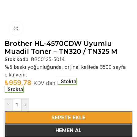
Büyütmek için tıklayın
Brother HL-4570CDW Uyumlu
Muadil Toner – TN320 / TN325 M
Stok kodu:
BB00135-5014
%5 baskı yoğunluğunda, orijinal kalitede 3500 sayfa
çıktı verir.
Stokta
₺
959,78
KDV dahil
Stokta
-
+
SEPETE EKLE
HEMEN AL