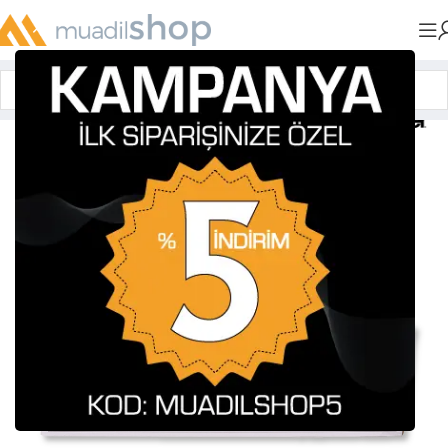
Anasayfa
»
Muadil Tonerler