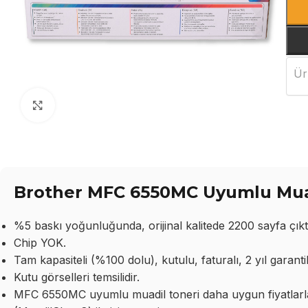
Ür
Büyütmek için tıklayın
Brother MFC 6550MC Uyumlu Muad
%5 baskı yoğunluğunda, orijinal kalitede 2200 sayfa çıktı
Chip YOK.
Tam kapasiteli (%100 dolu), kutulu, faturalı, 2 yıl garantil
Kutu görselleri temsilidir.
MFC 6550MC uyumlu muadil toneri daha uygun fiyatlarla t