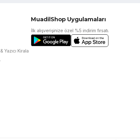
MuadilShop Uygulamaları
İlk alışverişinize özel %5 indirim fırsatı.
& Yazıcı Kirala
r