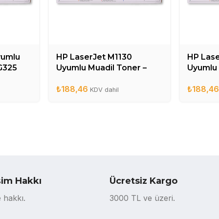
yumlu
HP LaserJet M1130
HP Lase
G325
Uyumlu Muadil Toner –
Uyumlu 
CE285A
CE285
₺
188,46
₺
188,4
KDV dahil
şim Hakkı
Ücretsiz Kargo
 hakkı.
3000 TL ve üzeri.