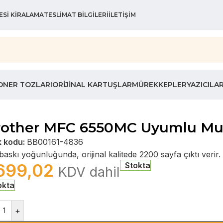
ESI KIRALAMA
TESLIMAT BILGILERI
İLETIŞIM
ONER TOZLARI
ORIJINAL KARTUŞLAR
MÜREKKEPLER
YAZICILA
rother MFC 6550MC Uyumlu Mua
k kodu:
BB00161-4836
askı yoğunluğunda, orijinal kalitede 2200 sayfa çıktı verir.
699,02
Stokta
KDV dahil
okta
+