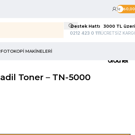
₺
0,00
Destek Hattı
3000 TL üzer
0212 423 0 111
ÜCRETSİZ KARG
R
FOTOKOPI MAKINELERI
dil Toner – TN-5000