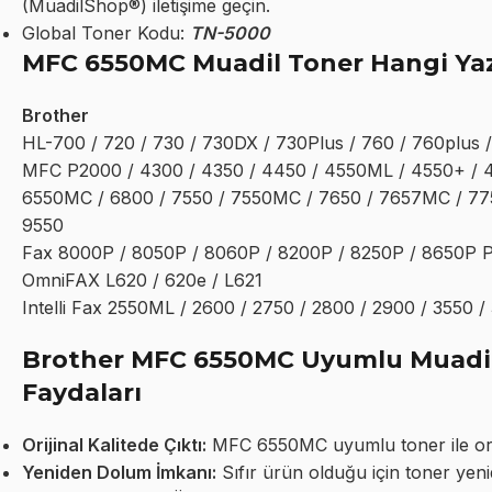
(MuadilShop®) iletişime geçin.
Global Toner Kodu:
TN-5000
MFC 6550MC Muadil Toner Hangi Yaz
Brother
HL-700 / 720 / 730 / 730DX / 730Plus / 760 / 760plus /
MFC P2000 / 4300 / 4350 / 4450 / 4550ML / 4550+ / 4
6550MC / 6800 / 7550 / 7550MC / 7650 / 7657MC / 775
9550
Fax 8000P / 8050P / 8060P / 8200P / 8250P / 8650P
OmniFAX L620 / 620e / L621
Intelli Fax 2550ML / 2600 / 2750 / 2800 / 2900 / 3550 /
Brother MFC 6550MC Uyumlu Muadil 
Faydaları
Orijinal Kalitede Çıktı:
MFC 6550MC uyumlu toner ile orijina
Yeniden Dolum İmkanı:
Sıfır ürün olduğu için toner yeni