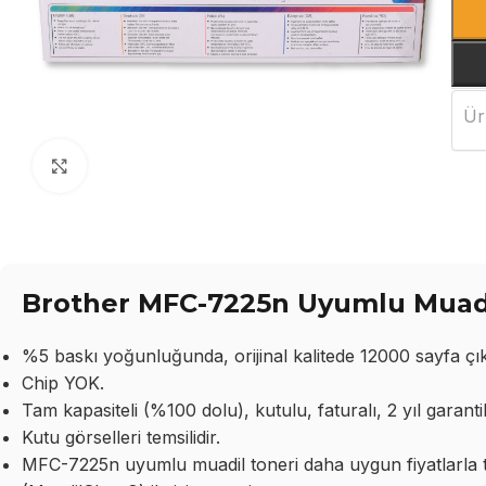
Ür
Büyütmek için tıklayın
Brother MFC-7225n Uyumlu Muadil
%5 baskı yoğunluğunda, orijinal kalitede 12000 sayfa çıkt
Chip YOK.
Tam kapasiteli (%100 dolu), kutulu, faturalı, 2 yıl garantil
Kutu görselleri temsilidir.
MFC-7225n uyumlu muadil toneri daha uygun fiyatlarla top