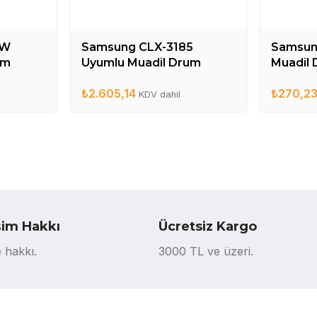
7W
Samsung CLX-3185
Samsun
um
Uyumlu Muadil Drum
Muadil 
6DR
Ünitesi – CLT-R407DR
M2675(
₺
2.605,14
₺
270,2
KDV dahil
şim Hakkı
Ücretsiz Kargo
 hakkı.
3000 TL ve üzeri.