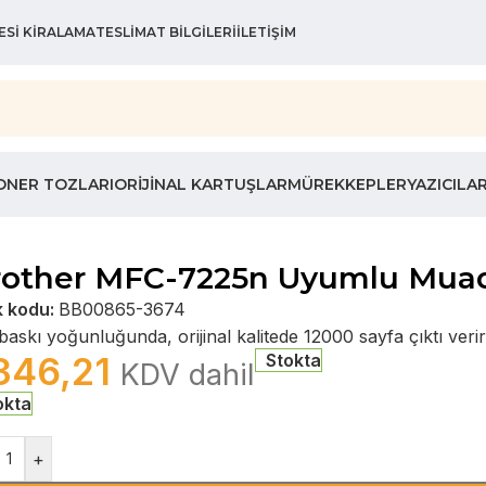
ESI KIRALAMA
TESLIMAT BILGILERI
İLETIŞIM
ONER TOZLARI
ORIJINAL KARTUŞLAR
MÜREKKEPLER
YAZICILA
rother MFC-7225n Uyumlu Muadi
k kodu:
BB00865-3674
askı yoğunluğunda, orijinal kalitede 12000 sayfa çıktı verir
346,21
Stokta
KDV dahil
okta
+