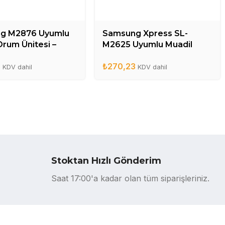
g M2876 Uyumlu
Samsung Xpress SL-
Drum Ünitesi –
M2625 Uyumlu Muadil
MLT-R116L)
Drum Ünitesi –
3
₺
270,23
M2675(MLT-R116L)
KDV dahil
KDV dahil
Stoktan Hızlı Gönderim
Saat 17:00'a kadar olan tüm siparişleriniz.