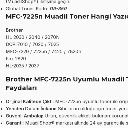
(MuadilShop®) iletişime geçin.
Global Toner Kodu:
DR-350
MFC-7225n Muadil Toner Hangi Yazı
Brother
HL-2030 / 2040 / 2070N
DCP-7010 / 7020 / 7025
MFC-7220 / 7225n / 7420 / 7820n
Fax 2820
HL-2035 / 2037
Brother MFC-7225n Uyumlu Muadil T
Faydaları
Orijinal Kalitede Çıktı:
MFC-7225n uyumlu toner ile orijinal 
Yeniden Dolum İmkanı:
Sıfır ürün olduğu için toner yeni
Güvenli Ambalaj:
Ürün, güvenlik etiketi bulunan korunakl
Garanti:
MuadilShop® markası altında 24 ay garanti ile 