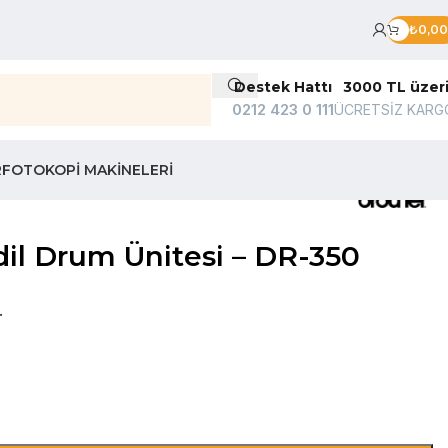
₺
0,00
Destek Hattı
3000 TL üzer
0212 423 0 111
ÜCRETSİZ KARG
R
FOTOKOPI MAKINELERI
l Drum Ünitesi – DR-350
.