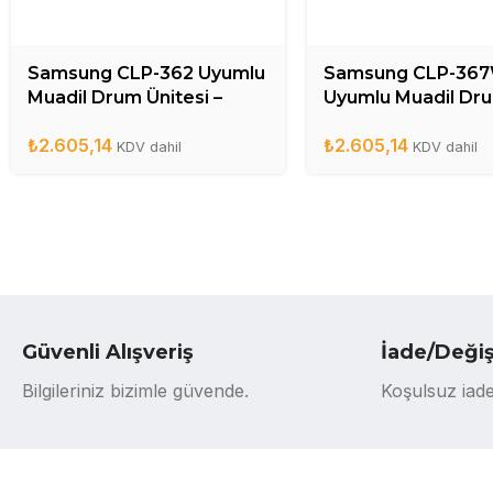
Samsung CLP-362 Uyumlu
Samsung CLP-36
Muadil Drum Ünitesi –
Uyumlu Muadil Dr
CLT-R406DR
Ünitesi – CLT-R40
₺
2.605,14
₺
2.605,14
KDV dahil
KDV dahil
Güvenli Alışveriş
İade/Deği
Bilgileriniz bizimle güvende.
Koşulsuz iade