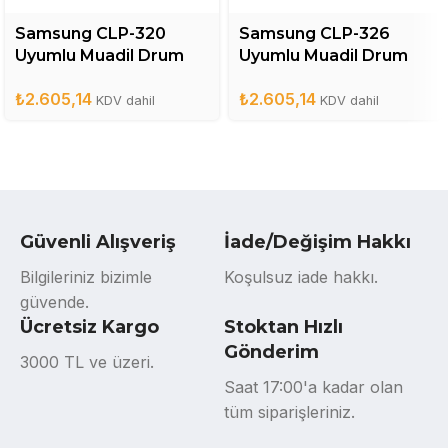
Samsung CLP-320
Samsung CLP-326
Uyumlu Muadil Drum
Uyumlu Muadil Drum
ünitesi – CLT-R407DR
Ünitesi- CLT-R407DR
₺
2.605,14
₺
2.605,14
KDV dahil
KDV dahil
Güvenli Alışveriş
İade/Değişim Hakkı
Bilgileriniz bizimle
Koşulsuz iade hakkı.
güvende.
Ücretsiz Kargo
Stoktan Hızlı
Gönderim
3000 TL ve üzeri.
Saat 17:00'a kadar olan
tüm siparişleriniz.