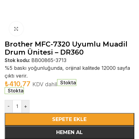
Büyütmek için tıklayın
Brother MFC-7320 Uyumlu Muadil
Drum Ünitesi – DR360
Stok kodu:
BB00865-3713
%5 baskı yoğunluğunda, orijinal kalitede 12000 sayfa
çıktı verir.
Stokta
₺
410,77
KDV dahil
Stokta
-
+
SEPETE EKLE
HEMEN AL