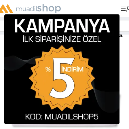
Anasayfa
»
Muadil Drum Üniteleri