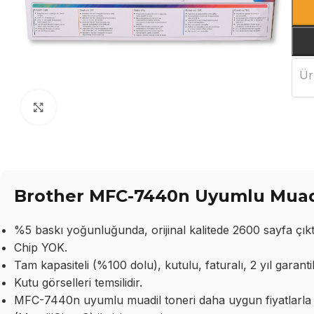
Ür
Büyütmek için tıklayın
Brother MFC-7440n Uyumlu Muadil
%5 baskı yoğunluğunda, orijinal kalitede 2600 sayfa çıktı
Chip YOK.
Tam kapasiteli (%100 dolu), kutulu, faturalı, 2 yıl garantil
Kutu görselleri temsilidir.
MFC-7440n uyumlu muadil toneri daha uygun fiyatlarla to