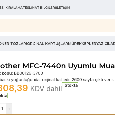
ESI KIRALAMA
TESLIMAT BILGILERI
İLETIŞIM
ONER TOZLARI
ORIJINAL KARTUŞLAR
MÜREKKEPLER
YAZICILA
rother MFC-7440n Uyumlu Muad
k kodu:
BB00126-3703
askı yoğunluğunda, orijinal kalitede 2600 sayfa çıktı verir.
308,39
Stokta
KDV dahil
okta
+