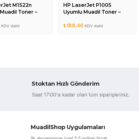
erJet M1522n
HP LaserJet P1005
Muadil Toner –
Uyumlu Muadil Toner –
A
CB435A
6
₺
188,46
KDV dahil
KDV dahil
Stoktan Hızlı Gönderim
Saat 17:00'a kadar olan tüm siparişleriniz.
MuadilShop Uygulamaları
İlk alışverişinize özel %5 indirim fırsatı.