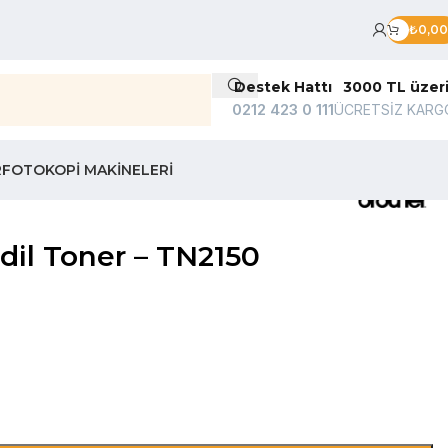
₺
0,00
Destek Hattı
3000 TL üzer
0212 423 0 111
ÜCRETSİZ KARG
R
FOTOKOPI MAKINELERI
il Toner – TN2150