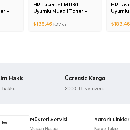
0
HP LaserJet M1130
HP Las
er –
Uyumlu Muadil Toner –
Uyumlu 
CE285A
CB436
₺
188,46
₺
188,4
KDV dahil
şim Hakkı
Ücretsiz Kargo
 hakkı.
3000 TL ve üzeri.
Müşteri Servisi
Yararlı Linkler
rler
Müşteri Hesabı
Kargo Takip