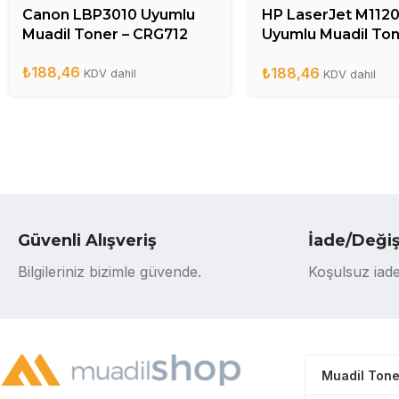
Canon LBP3010 Uyumlu
HP LaserJet M112
Muadil Toner – CRG712
Uyumlu Muadil Ton
CB436A
₺
188,46
₺
188,46
KDV dahil
KDV dahil
Güvenli Alışveriş
İade/Deği
Bilgileriniz bizimle güvende.
Koşulsuz iade
Muadil Tone