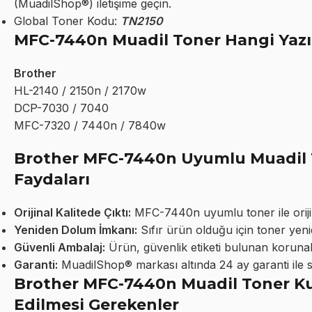
(MuadilShop®) iletişime geçin.
Global Toner Kodu:
TN2150
MFC-7440n Muadil Toner Hangi Yazı
Brother
HL-2140 / 2150n / 2170w
DCP-7030 / 7040
MFC-7320 / 7440n / 7840w
Brother MFC-7440n Uyumlu Muadil T
Faydaları
Orijinal Kalitede Çıktı:
MFC-7440n uyumlu toner ile orijinal
Yeniden Dolum İmkanı:
Sıfır ürün olduğu için toner yeni
Güvenli Ambalaj:
Ürün, güvenlik etiketi bulunan korunakl
Garanti:
MuadilShop® markası altında 24 ay garanti ile 
Brother MFC-7440n Muadil Toner Kul
Edilmesi Gerekenler