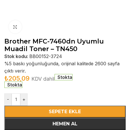
Büyütmek için tıklayın
Brother MFC-7460dn Uyumlu
Muadil Toner – TN450
Stok kodu:
BB00152-3724
%5 baskı yoğunluğunda, orijinal kalitede 2600 sayfa
çıktı verir.
Stokta
₺
205,09
KDV dahil
Stokta
-
+
SEPETE EKLE
HEMEN AL