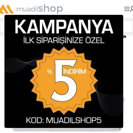
Anasayfa
»
Muadil Tonerler