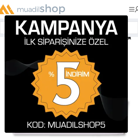
Anasayfa
»
Muadil Tonerler