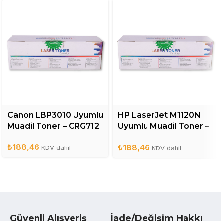
Canon LBP3010 Uyumlu
HP LaserJet M1120N
Muadil Toner – CRG712
Uyumlu Muadil Toner –
CB436A
₺
188,46
₺
188,46
KDV dahil
KDV dahil
Güvenli Alışveriş
İade/Değişim Hakkı