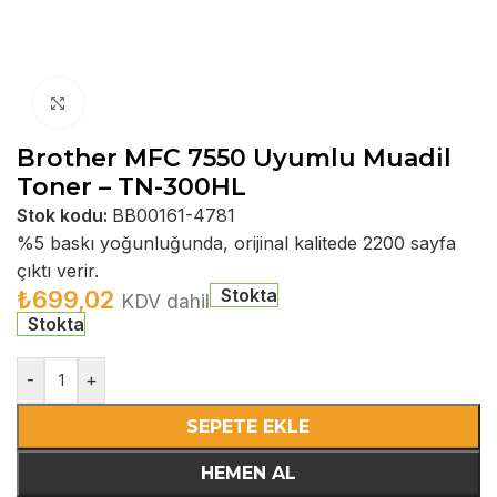
Büyütmek için tıklayın
Brother MFC 7550 Uyumlu Muadil
Toner – TN-300HL
Stok kodu:
BB00161-4781
%5 baskı yoğunluğunda, orijinal kalitede 2200 sayfa
çıktı verir.
Stokta
₺
699,02
KDV dahil
Stokta
-
+
SEPETE EKLE
HEMEN AL