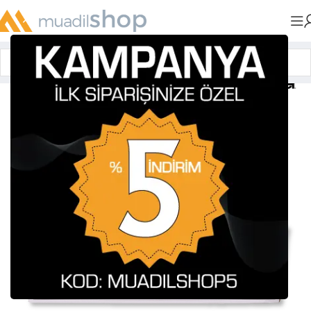
Anasayfa
»
Muadil Tonerler