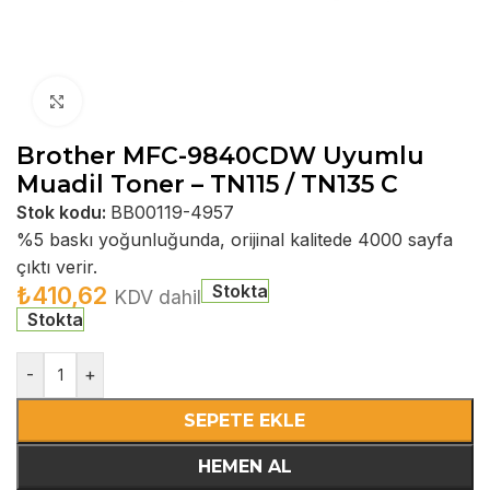
Büyütmek için tıklayın
Brother MFC-9840CDW Uyumlu
Muadil Toner – TN115 / TN135 C
Stok kodu:
BB00119-4957
%5 baskı yoğunluğunda, orijinal kalitede 4000 sayfa
çıktı verir.
Stokta
₺
410,62
KDV dahil
Stokta
-
+
SEPETE EKLE
HEMEN AL