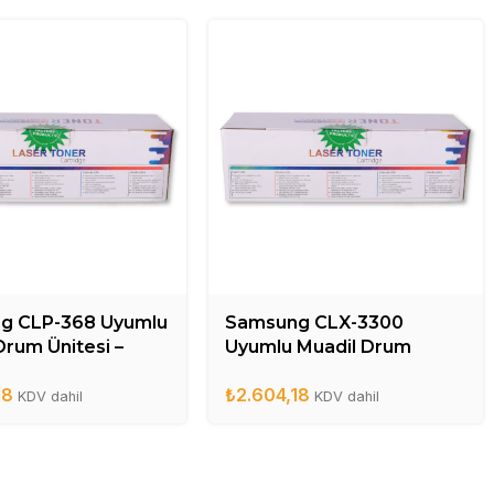
g CLP-368 Uyumlu
Samsung CLX-3300
Drum Ünitesi –
Uyumlu Muadil Drum
06DR
Ünitesi – CLT-R406DR
18
₺
2.604,18
KDV dahil
KDV dahil