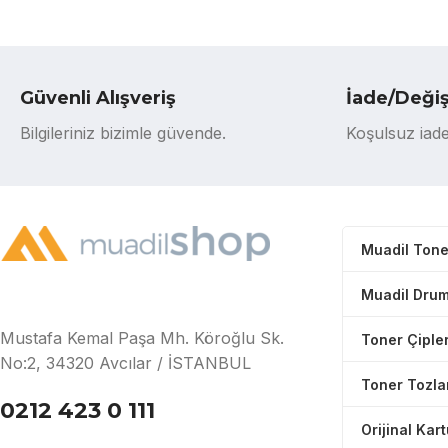
Güvenli Alışveriş
İade/Deği
Bilgileriniz bizimle güvende.
Koşulsuz iade
Muadil Tone
Muadil Drum
Mustafa Kemal Paşa Mh. Köroğlu Sk.
Toner Çipler
No:2, 34320 Avcılar / İSTANBUL
Toner Tozla
0212 423 0 111
Orijinal Kar