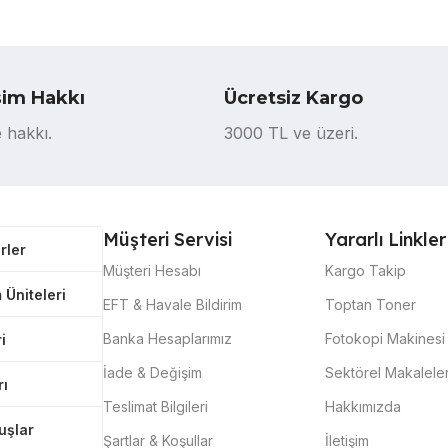
şim Hakkı
Ücretsiz Kargo
 hakkı.
3000 TL ve üzeri.
Müşteri Servisi
Yararlı Linkler
rler
Müşteri Hesabı
Kargo Takip
 Üniteleri
EFT & Havale Bildirim
Toptan Toner
Banka Hesaplarımız
Fotokopi Makinesi 
i
İade & Değişim
Sektörel Makalele
rı
Teslimat Bilgileri
Hakkımızda
tuşlar
Şartlar & Koşullar
İletişim