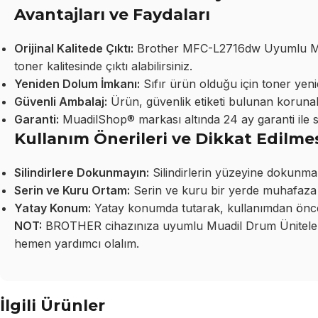
Avantajları ve Faydaları
Orijinal Kalitede Çıktı:
Brother MFC-L2716dw Uyumlu Muad
toner kalitesinde çıktı alabilirsiniz.
Yeniden Dolum İmkanı:
Sıfır ürün olduğu için toner yeni
Güvenli Ambalaj:
Ürün, güvenlik etiketi bulunan korunakl
Garanti:
MuadilShop® markası altında 24 ay garanti ile 
Kullanım Önerileri ve Dikkat Edilme
Silindirlere Dokunmayın:
Silindirlerin yüzeyine dokunma
Serin ve Kuru Ortam:
Serin ve kuru bir yerde muhafaza 
Yatay Konum:
Yatay konumda tutarak, kullanımdan önce 
NOT:
BROTHER cihazınıza uyumlu Muadil Drum Üniteleri 
hemen yardımcı olalım.
İlgili Ürünler