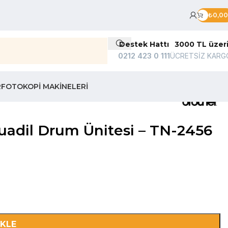
₺
0,00
Destek Hattı
3000 TL üzer
0212 423 0 111
ÜCRETSİZ KARG
R
FOTOKOPI MAKINELERI
adil Drum Ünitesi – TN-2456
EKLE