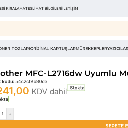
ESI KIRALAMA
TESLIMAT BILGILERI
İLETIŞIM
ONER TOZLARI
ORIJINAL KARTUŞLAR
MÜREKKEPLER
YAZICILA
rother MFC-L2716dw Uyumlu Mu
k kodu:
54c2cf8b80de
241,00
Stokta
KDV dahil
okta
+
SEPETE 