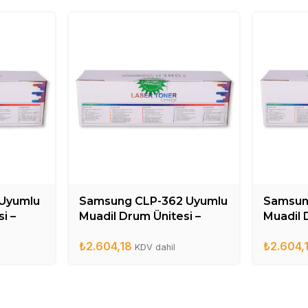
Uyumlu
Samsung CLP-362 Uyumlu
Samsun
i –
Muadil Drum Ünitesi –
Muadil 
CLT-R406DR
CLT-R4
₺
2.604,18
₺
2.604,
KDV dahil