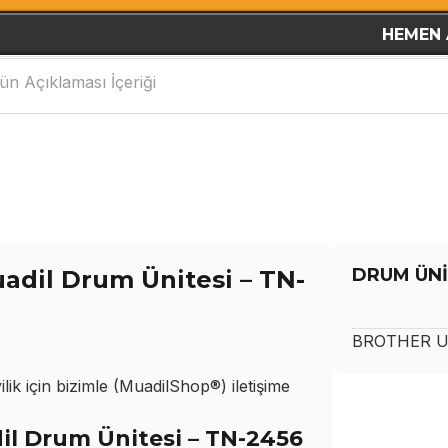
HEMEN 
ün Açıklaması İçeriği
DRUM ÜNİ
dil Drum Ünitesi – TN-
BROTHER
U
ik için bizimle (MuadilShop®) iletişime
l Drum Ünitesi – TN-2456