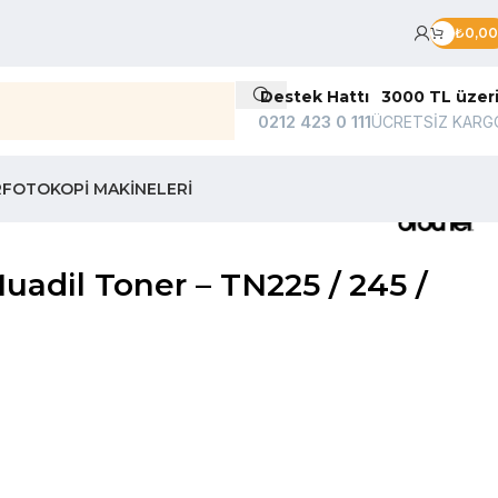
₺
0,00
Destek Hattı
3000 TL üzer
0212 423 0 111
ÜCRETSİZ KARG
R
FOTOKOPI MAKINELERI
dil Toner – TN225 / 245 /