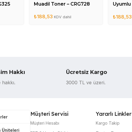
G325
Muadil Toner – CRG728
Uyumlu 
CE285
₺
188,53
₺
188,53
KDV dahil
şim Hakkı
Ücretsiz Kargo
 hakkı.
3000 TL ve üzeri.
Müşteri Servisi
Yararlı Linkler
rler
Müşteri Hesabı
Kargo Takip
 Üniteleri