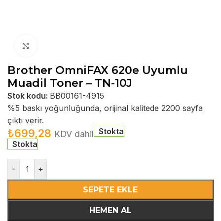
Büyütmek için tıklayın
Brother OmniFAX 620e Uyumlu
Muadil Toner – TN-10J
Stok kodu:
BB00161-4915
%5 baskı yoğunluğunda, orijinal kalitede 2200 sayfa
çıktı verir.
Stokta
₺
699,28
KDV dahil
Stokta
-
+
SEPETE EKLE
HEMEN AL