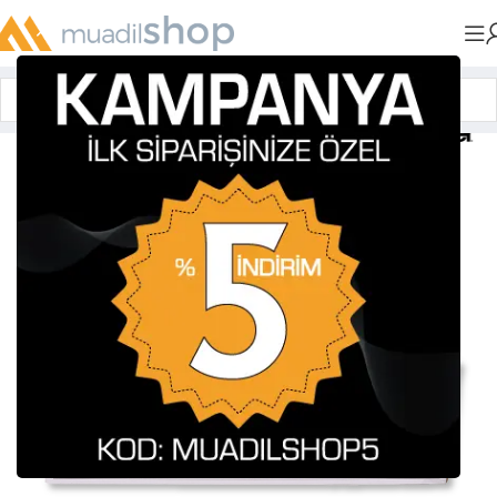
Anasayfa
»
Muadil Tonerler