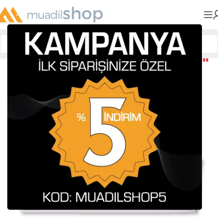
Anasayfa
»
Muadil Tonerler