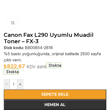
Büyütmek için tıklayın
Canon Fax L290 Uyumlu Muadil
Toner – FX-3
Stok kodu:
BB00854-2818
%5 baskı yoğunluğunda, orijinal kalitede 2500 sayfa
çıktı verir.
Stokta
₺
822,67
KDV dahil
Stokta
-
+
SEPETE EKLE
HEMEN AL