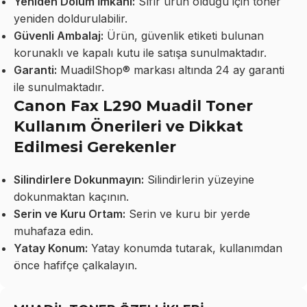
Yeniden Dolum İmkanı:
Sıfır ürün olduğu için toner
yeniden doldurulabilir.
Güvenli Ambalaj:
Ürün, güvenlik etiketi bulunan
korunaklı ve kapalı kutu ile satışa sunulmaktadır.
Garanti:
MuadilShop® markası altında 24 ay garanti
ile sunulmaktadır.
Canon Fax L290 Muadil Toner
Kullanım Önerileri ve Dikkat
Edilmesi Gerekenler
Silindirlere Dokunmayın:
Silindirlerin yüzeyine
dokunmaktan kaçının.
Serin ve Kuru Ortam:
Serin ve kuru bir yerde
muhafaza edin.
Yatay Konum:
Yatay konumda tutarak, kullanımdan
önce hafifçe çalkalayın.