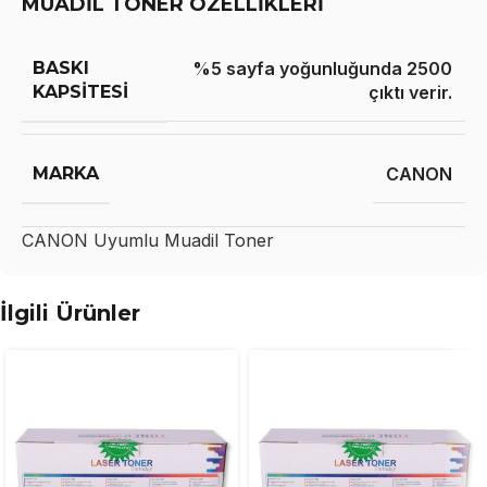
MUADİL TONER ÖZELLİKLERİ
BASKI
%5 sayfa yoğunluğunda 2500
KAPSITESI
çıktı verir.
MARKA
CANON
CANON
Uyumlu Muadil Toner
İlgili Ürünler