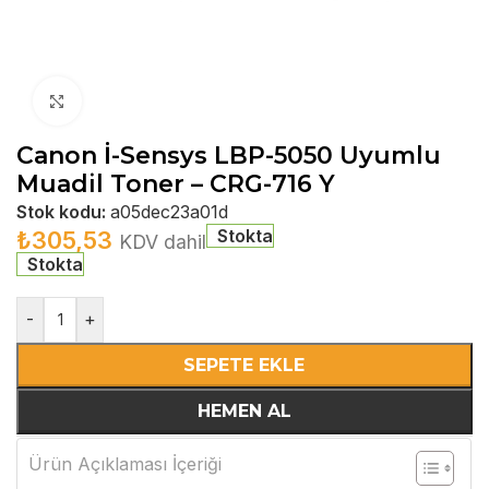
Büyütmek için tıklayın
Canon İ-Sensys LBP-5050 Uyumlu
Muadil Toner – CRG-716 Y
Stok kodu:
a05dec23a01d
Stokta
₺
305,53
KDV dahil
Stokta
-
+
SEPETE EKLE
HEMEN AL
Ürün Açıklaması İçeriği