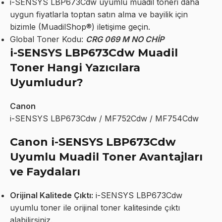
i-SENSYS LBP673Cdw uyumlu muadil toneri daha
uygun fiyatlarla toptan satın alma ve bayilik için
bizimle (MuadilShop®) iletişime geçin.
Global Toner Kodu:
CRG 069 M NO CHİP
i-SENSYS LBP673Cdw Muadil
Toner Hangi Yazıcılara
Uyumludur?
Canon
i-SENSYS LBP673Cdw / MF752Cdw / MF754Cdw
Canon i-SENSYS LBP673Cdw
Uyumlu Muadil Toner Avantajları
ve Faydaları
Orijinal Kalitede Çıktı:
i-SENSYS LBP673Cdw
uyumlu toner ile orijinal toner kalitesinde çıktı
alabilirsiniz.