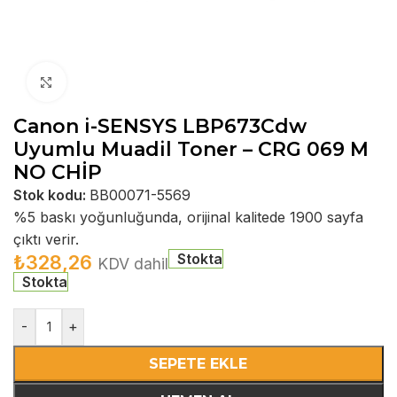
Büyütmek için tıklayın
Canon i-SENSYS LBP673Cdw
Uyumlu Muadil Toner – CRG 069 M
NO CHİP
Stok kodu:
BB00071-5569
%5 baskı yoğunluğunda, orijinal kalitede 1900 sayfa
çıktı verir.
Stokta
₺
328,26
KDV dahil
Stokta
-
+
SEPETE EKLE