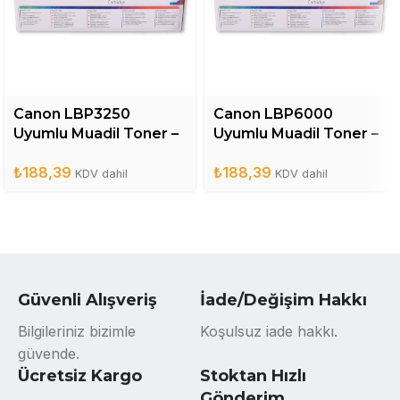
Canon LBP3250
Canon LBP6000
Uyumlu Muadil Toner –
Uyumlu Muadil Toner –
CRG713
CRG725
₺
188,39
₺
188,39
KDV dahil
KDV dahil
Güvenli Alışveriş
İade/Değişim Hakkı
Bilgileriniz bizimle
Koşulsuz iade hakkı.
güvende.
Ücretsiz Kargo
Stoktan Hızlı
Gönderim