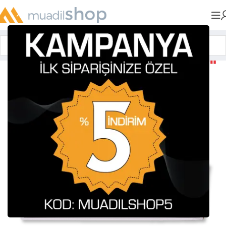
Anasayfa
»
Muadil Tonerler