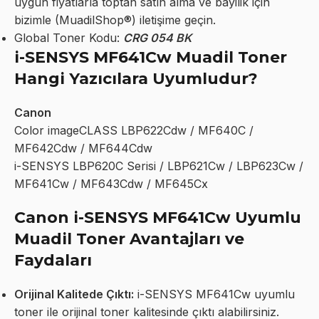
uygun fiyatlarla toptan satın alma ve bayilik için
bizimle (MuadilShop®) iletişime geçin.
Global Toner Kodu:
CRG 054 BK
i-SENSYS MF641Cw Muadil Toner
Hangi Yazıcılara Uyumludur?
Canon
Color imageCLASS LBP622Cdw / MF640C /
MF642Cdw / MF644Cdw
i-SENSYS LBP620C Serisi / LBP621Cw / LBP623Cw /
MF641Cw / MF643Cdw / MF645Cx
Canon i-SENSYS MF641Cw Uyumlu
Muadil Toner Avantajları ve
Faydaları
Orijinal Kalitede Çıktı:
i-SENSYS MF641Cw uyumlu
toner ile orijinal toner kalitesinde çıktı alabilirsiniz.