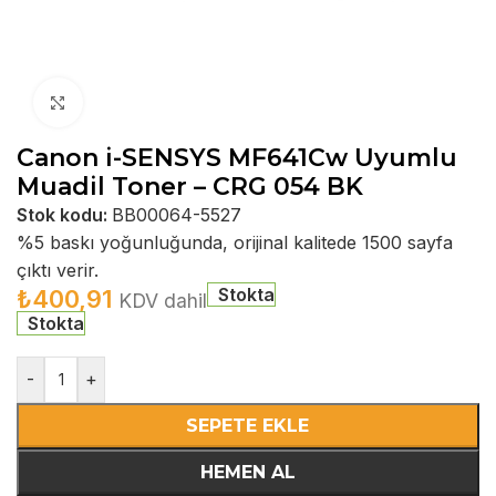
Büyütmek için tıklayın
Canon i-SENSYS MF641Cw Uyumlu
Muadil Toner – CRG 054 BK
Stok kodu:
BB00064-5527
%5 baskı yoğunluğunda, orijinal kalitede 1500 sayfa
çıktı verir.
Stokta
₺
400,91
KDV dahil
Stokta
-
+
SEPETE EKLE
HEMEN AL