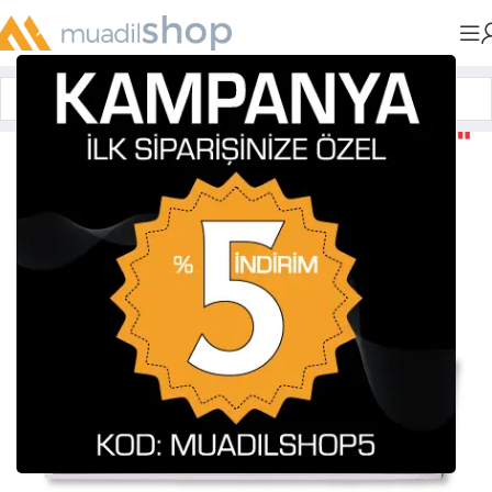
Anasayfa
»
Muadil Tonerler