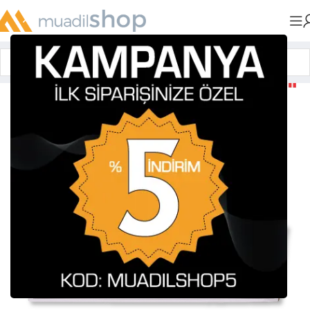
Anasayfa
»
Muadil Tonerler