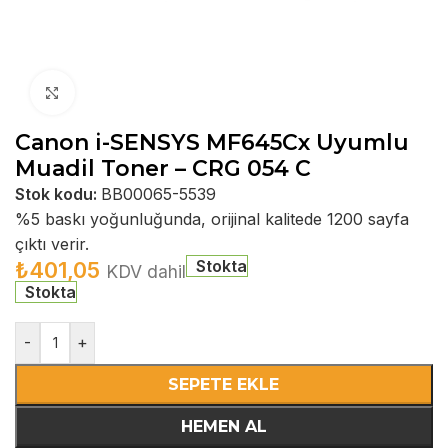
Büyütmek için tıklayın
Canon i-SENSYS MF645Cx Uyumlu
Muadil Toner – CRG 054 C
Stok kodu:
BB00065-5539
%5 baskı yoğunluğunda, orijinal kalitede 1200 sayfa
çıktı verir.
Stokta
₺
401,05
KDV dahil
Stokta
-
+
SEPETE EKLE
HEMEN AL