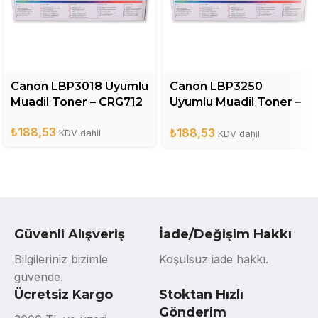
Canon LBP3018 Uyumlu
Canon LBP3250
Muadil Toner – CRG712
Uyumlu Muadil Toner –
CRG713
₺
188,53
₺
188,53
KDV dahil
KDV dahil
Güvenli Alışveriş
İade/Değişim Hakkı
Bilgileriniz bizimle
Koşulsuz iade hakkı.
güvende.
Ücretsiz Kargo
Stoktan Hızlı
Gönderim