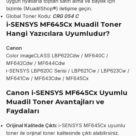
uygun fiyatlarla toptan satın alma ve bayilik için
bizimle (MuadilShop®) iletişime geçin.
Global Toner Kodu:
CRG 054 C
i-SENSYS MF645Cx Muadil Toner
Hangi Yazıcılara Uyumludur?
Canon
Color imageCLASS LBP622Cdw / MF640C /
MF642Cdw / MF644Cdw
i-SENSYS LBP620C Serisi / LBP621Cw / LBP623Cw /
MF641Cw / MF643Cdw / MF645Cx
Canon i-SENSYS MF645Cx Uyumlu
Muadil Toner Avantajları ve
Faydaları
Orijinal Kalitede Çıktı:
i-SENSYS MF645Cx uyumlu
toner ile orijinal toner kalitesinde çıktı alabilirsiniz.