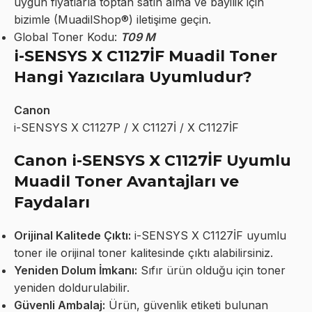
uygun fiyatlarla toptan satın alma ve bayilik için
bizimle (MuadilShop®) iletişime geçin.
Global Toner Kodu:
T09 M
i-SENSYS X C1127İF Muadil Toner
Hangi Yazıcılara Uyumludur?
Canon
i-SENSYS X C1127P / X C1127İ / X C1127İF
Canon i-SENSYS X C1127İF Uyumlu
Muadil Toner Avantajları ve
Faydaları
Orijinal Kalitede Çıktı:
i-SENSYS X C1127İF uyumlu
toner ile orijinal toner kalitesinde çıktı alabilirsiniz.
Yeniden Dolum İmkanı:
Sıfır ürün olduğu için toner
yeniden doldurulabilir.
Güvenli Ambalaj:
Ürün, güvenlik etiketi bulunan