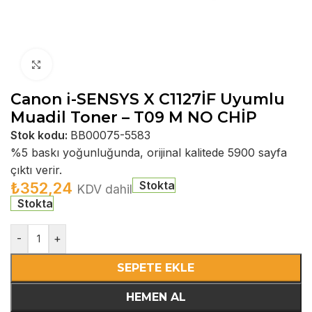
Büyütmek için tıklayın
Canon i-SENSYS X C1127İF Uyumlu
Muadil Toner – T09 M NO CHİP
Stok kodu:
BB00075-5583
%5 baskı yoğunluğunda, orijinal kalitede 5900 sayfa
çıktı verir.
Stokta
₺
352,24
KDV dahil
Stokta
-
+
SEPETE EKLE
HEMEN AL