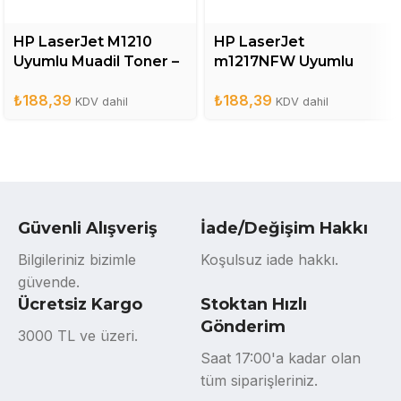
HP LaserJet M1210
HP LaserJet
Uyumlu Muadil Toner –
m1217NFW Uyumlu
CE285A
Muadil Toner – CE285A
₺
188,39
₺
188,39
KDV dahil
KDV dahil
Güvenli Alışveriş
İade/Değişim Hakkı
Bilgileriniz bizimle
Koşulsuz iade hakkı.
güvende.
Ücretsiz Kargo
Stoktan Hızlı
Gönderim
3000 TL ve üzeri.
Saat 17:00'a kadar olan
tüm siparişleriniz.