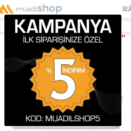
Anasayfa
»
Muadil Tonerler