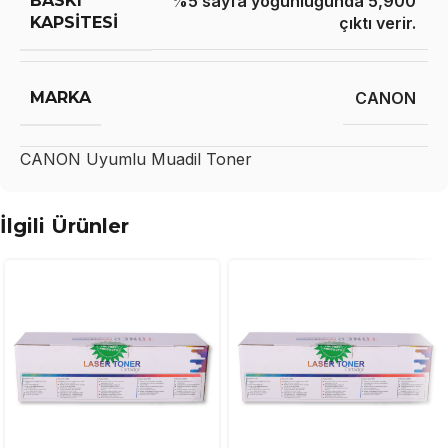
BASKI
%5 sayfa yoğunluğunda 5,900
KAPSITESI
çıktı verir.
MARKA
CANON
CANON
Uyumlu Muadil Toner
İlgili Ürünler