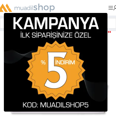
Anasayfa
»
Muadil Tonerler