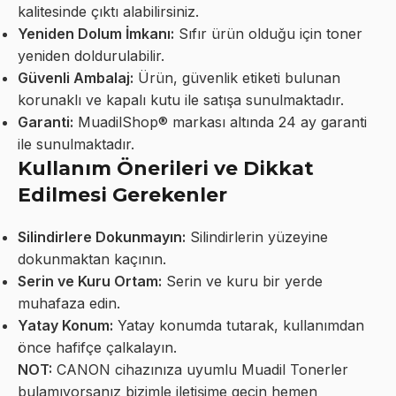
kalitesinde çıktı alabilirsiniz.
Yeniden Dolum İmkanı:
Sıfır ürün olduğu için toner
yeniden doldurulabilir.
Güvenli Ambalaj:
Ürün, güvenlik etiketi bulunan
korunaklı ve kapalı kutu ile satışa sunulmaktadır.
Garanti:
MuadilShop® markası altında 24 ay garanti
ile sunulmaktadır.
Kullanım Önerileri ve Dikkat
Edilmesi Gerekenler
Silindirlere Dokunmayın:
Silindirlerin yüzeyine
dokunmaktan kaçının.
Serin ve Kuru Ortam:
Serin ve kuru bir yerde
muhafaza edin.
Yatay Konum:
Yatay konumda tutarak, kullanımdan
önce hafifçe çalkalayın.
NOT:
CANON cihazınıza uyumlu Muadil Tonerler
bulamıyorsanız bizimle iletişime geçin hemen