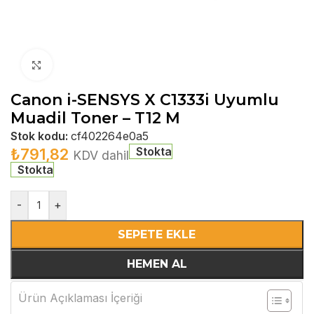
Büyütmek için tıklayın
Canon i-SENSYS X C1333i Uyumlu
Muadil Toner – T12 M
Stok kodu:
cf402264e0a5
Stokta
₺
791,82
KDV dahil
Stokta
-
+
SEPETE EKLE
HEMEN AL
Ürün Açıklaması İçeriği