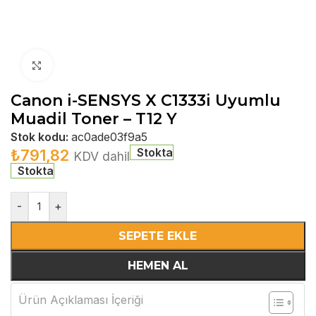
Büyütmek için tıklayın
Canon i-SENSYS X C1333i Uyumlu
Muadil Toner – T12 Y
Stok kodu:
ac0ade03f9a5
Stokta
₺
791,82
KDV dahil
Stokta
-
+
SEPETE EKLE
HEMEN AL
Ürün Açıklaması İçeriği