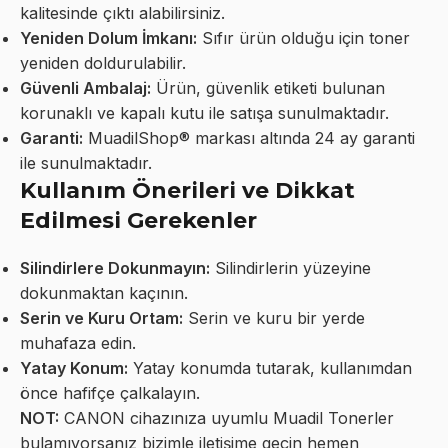
kalitesinde çıktı alabilirsiniz.
Yeniden Dolum İmkanı:
Sıfır ürün olduğu için toner
yeniden doldurulabilir.
Güvenli Ambalaj:
Ürün, güvenlik etiketi bulunan
korunaklı ve kapalı kutu ile satışa sunulmaktadır.
Garanti:
MuadilShop® markası altında 24 ay garanti
ile sunulmaktadır.
Kullanım Önerileri ve Dikkat
Edilmesi Gerekenler
Silindirlere Dokunmayın:
Silindirlerin yüzeyine
dokunmaktan kaçının.
Serin ve Kuru Ortam:
Serin ve kuru bir yerde
muhafaza edin.
Yatay Konum:
Yatay konumda tutarak, kullanımdan
önce hafifçe çalkalayın.
NOT:
CANON cihazınıza uyumlu Muadil Tonerler
bulamıyorsanız bizimle iletişime geçin hemen