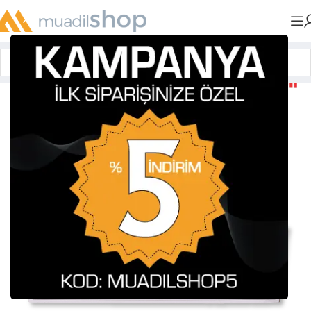
Anasayfa
»
Muadil Tonerler