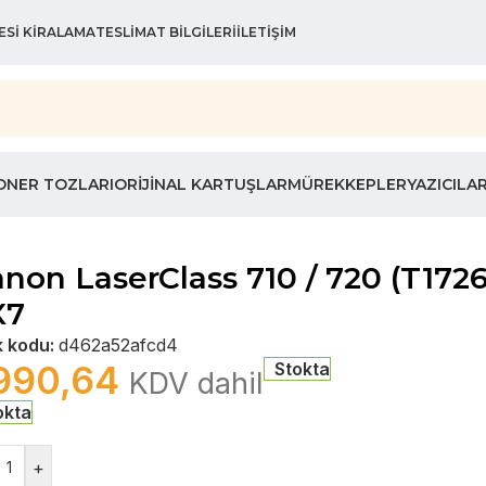
ESI KIRALAMA
TESLIMAT BILGILERI
İLETIŞIM
ONER TOZLARI
ORIJINAL KARTUŞLAR
MÜREKKEPLER
YAZICILA
non LaserClass 710 / 720 (T172
X7
k kodu:
d462a52afcd4
990,64
Stokta
KDV dahil
okta
+