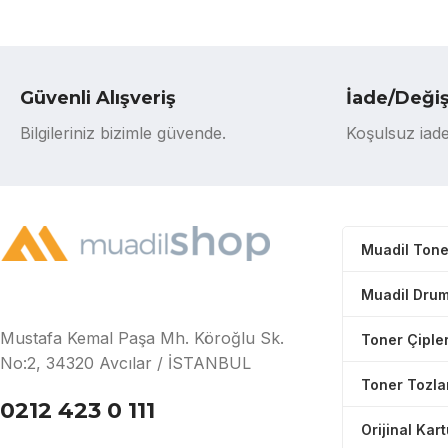
Güvenli Alışveriş
İade/Deği
Bilgileriniz bizimle güvende.
Koşulsuz iade
Muadil Tone
Muadil Drum
Mustafa Kemal Paşa Mh. Köroğlu Sk.
Toner Çipler
No:2, 34320 Avcılar / İSTANBUL
Toner Tozla
0212 423 0 111
Orijinal Kar