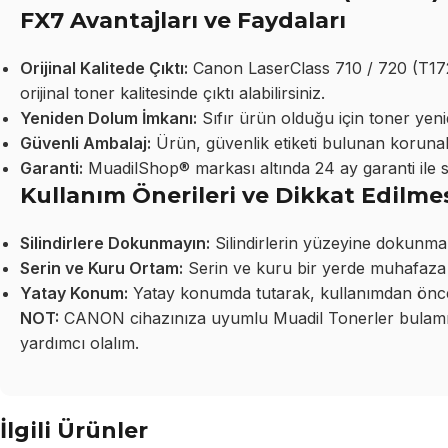
FX7 Avantajları ve Faydaları
Orijinal Kalitede Çıktı:
Canon LaserClass 710 / 720 (T17
orijinal toner kalitesinde çıktı alabilirsiniz.
Yeniden Dolum İmkanı:
Sıfır ürün olduğu için toner yeni
Güvenli Ambalaj:
Ürün, güvenlik etiketi bulunan korunakl
Garanti:
MuadilShop® markası altında 24 ay garanti ile 
Kullanım Önerileri ve Dikkat Edilme
Silindirlere Dokunmayın:
Silindirlerin yüzeyine dokunma
Serin ve Kuru Ortam:
Serin ve kuru bir yerde muhafaza 
Yatay Konum:
Yatay konumda tutarak, kullanımdan önce 
NOT:
CANON cihazınıza uyumlu Muadil Tonerler bulamıyo
yardımcı olalım.
İlgili Ürünler