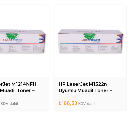
erJet M1214NFH
HP LaserJet M1522n
Muadil Toner –
Uyumlu Muadil Toner –
A
CB436A
₺
188,53
KDV dahil
KDV dahil