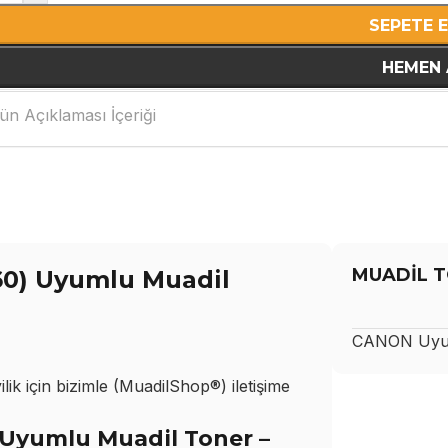
SEPETE 
HEMEN 
ün Açıklaması İçeriği
MUADİL T
260) Uyumlu Muadil
CANON
Uyu
ik için bizimle (MuadilShop®) iletişime
) Uyumlu Muadil Toner –