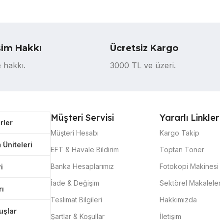
şim Hakkı
Ücretsiz Kargo
 hakkı.
3000 TL ve üzeri.
Müşteri Servisi
Yararlı Linkler
rler
Müşteri Hesabı
Kargo Takip
 Üniteleri
EFT & Havale Bildirim
Toptan Toner
Banka Hesaplarımız
Fotokopi Makinesi 
i
İade & Değişim
Sektörel Makalele
rı
Teslimat Bilgileri
Hakkımızda
tuşlar
Şartlar & Koşullar
İletişim