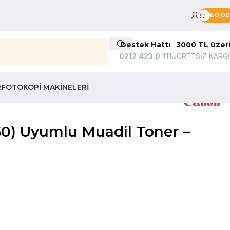
₺
0,00
Destek Hattı
3000 TL üzer
0212 423 0 111
ÜCRETSİZ KARG
R
FOTOKOPI MAKINELERI
60) Uyumlu Muadil Toner –