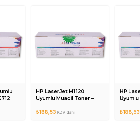
yumlu
HP LaserJet M1120
HP Las
G712
Uyumlu Muadil Toner –
Uyumlu 
CB436A
CE285
₺
188,53
₺
188,53
KDV dahil