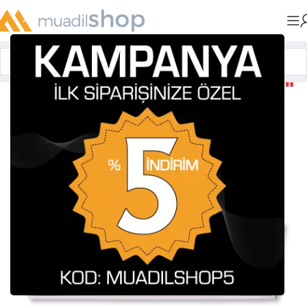
Anasayfa
»
Muadil Tonerler