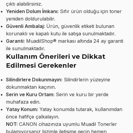
çıktı alabilirsiniz.
Yeniden Dolum İmkanı:
Sıfır ürün olduğu için toner
yeniden doldurulabilir.
Güvenli Ambalaj:
Ürün, güvenlik etiketi bulunan
korunaklı ve kapalı kutu ile satışa sunulmaktadır.
Garanti:
MuadilShop® markası altında 24 ay garanti
ile sunulmaktadır.
Kullanım Önerileri ve Dikkat
Edilmesi Gerekenler
Silindirlere Dokunmayın:
Silindirlerin yüzeyine
dokunmaktan kaçının.
Serin ve Kuru Ortam:
Serin ve kuru bir yerde
muhafaza edin.
Yatay Konum:
Yatay konumda tutarak, kullanımdan
önce hafifçe çalkalayın.
NOT:
CANON cihazınıza uyumlu Muadil Tonerler
bulamıyorsanız bizimle iletişime geçin hemen