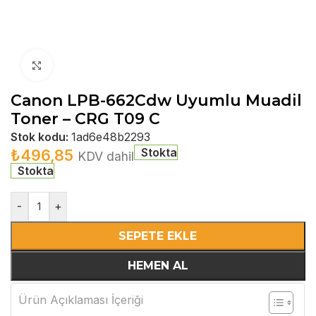
Büyütmek için tıklayın
Canon LPB-662Cdw Uyumlu Muadil
Toner – CRG T09 C
Stok kodu:
1ad6e48b2293
Stokta
₺
496,85
KDV dahil
Stokta
-
+
SEPETE EKLE
HEMEN AL
Ürün Açıklaması İçeriği