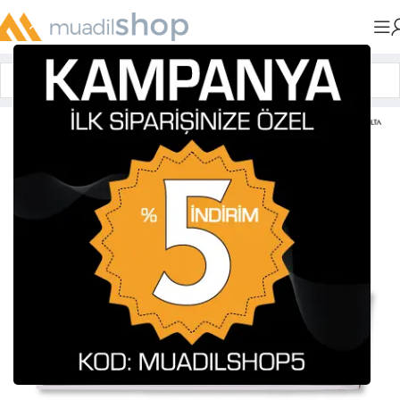
Anasayfa
»
Muadil Tonerler