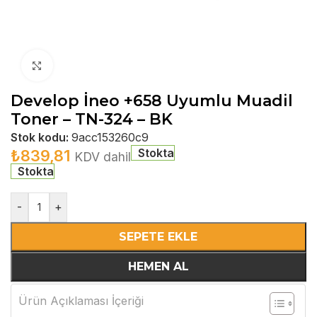
Büyütmek için tıklayın
Develop İneo +658 Uyumlu Muadil
Toner – TN-324 – BK
Stok kodu:
9acc153260c9
Stokta
₺
839,81
KDV dahil
Stokta
-
+
SEPETE EKLE
HEMEN AL
Ürün Açıklaması İçeriği