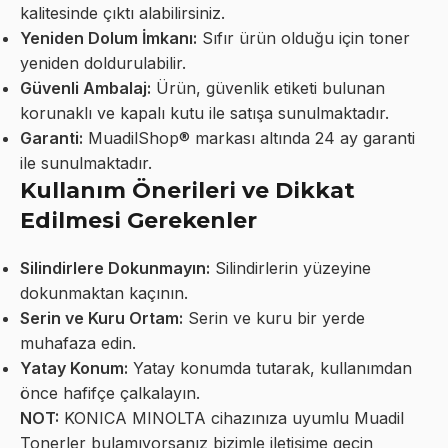
kalitesinde çıktı alabilirsiniz.
Yeniden Dolum İmkanı:
Sıfır ürün olduğu için toner
yeniden doldurulabilir.
Güvenli Ambalaj:
Ürün, güvenlik etiketi bulunan
korunaklı ve kapalı kutu ile satışa sunulmaktadır.
Garanti:
MuadilShop® markası altında 24 ay garanti
ile sunulmaktadır.
Kullanım Önerileri ve Dikkat
Edilmesi Gerekenler
Silindirlere Dokunmayın:
Silindirlerin yüzeyine
dokunmaktan kaçının.
Serin ve Kuru Ortam:
Serin ve kuru bir yerde
muhafaza edin.
Yatay Konum:
Yatay konumda tutarak, kullanımdan
önce hafifçe çalkalayın.
NOT:
KONICA MINOLTA cihazınıza uyumlu Muadil
Tonerler bulamıyorsanız bizimle iletişime geçin