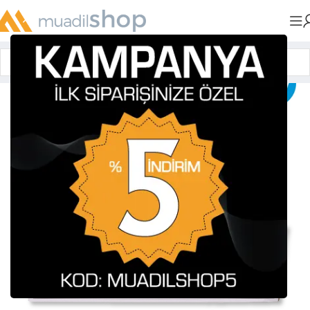
Anasayfa
»
Orijinal Kartuşlar