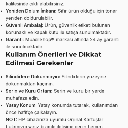
kalitesinde çıktı alabilirsiniz.
Yeniden Dolum İmkanı:
Sıfır ürün olduğu için toner
yeniden doldurulabilir.
Güvenli Ambalaj:
Ürün, güvenlik etiketi bulunan
korunaklı ve kapalı kutu ile satışa sunulmaktadır.
Garanti:
MuadilShop® markası altında 24 ay garanti
ile sunulmaktadır.
Kullanım Önerileri ve Dikkat
Edilmesi Gerekenler
Silindirlere Dokunmayın:
Silindirlerin yüzeyine
dokunmaktan kaçının.
Serin ve Kuru Ortam:
Serin ve kuru bir yerde
muhafaza edin.
Yatay Konum:
Yatay konumda tutarak, kullanımdan
önce hafifçe çalkalayın.
NOT:
HP cihazınıza uyumlu Orijinal Kartuşlar
bulamıyorsanız bizimle iletişime geçin hemen