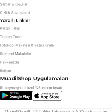
Şartlar & Koşullar
Gizlilik Sözleşmesi
Yararlı Linkler
Kargo Takip
Toptan Toner
Fotokopi Makinesi & Yazıcı Kirala
Sektörel Makaleler
Hakkımızda
İletişim
MuadilShop Uygulamaları
İlk alışverişinize özel %5 indirim fırsatı.
MuadilShop®, TNT Bilgi Teknolojileri A.Ş'nin tescilli bir