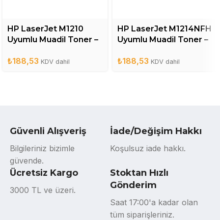
HP LaserJet M1210
HP LaserJet M1214NFH
Uyumlu Muadil Toner –
Uyumlu Muadil Toner –
CE285A
CE285A
₺
188,53
₺
188,53
KDV dahil
KDV dahil
Güvenli Alışveriş
İade/Değişim Hakkı
Bilgileriniz bizimle
Koşulsuz iade hakkı.
güvende.
Ücretsiz Kargo
Stoktan Hızlı
Gönderim
3000 TL ve üzeri.
Saat 17:00'a kadar olan
tüm siparişleriniz.