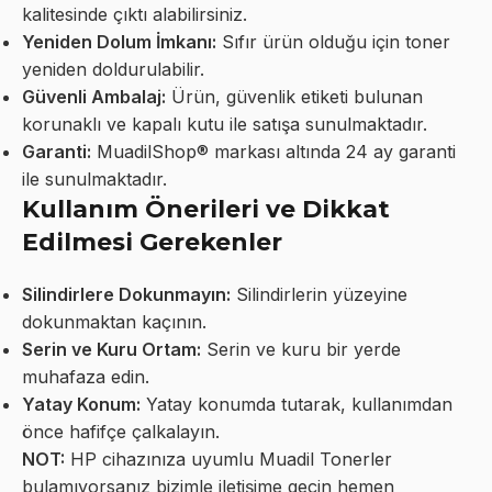
kalitesinde çıktı alabilirsiniz.
Yeniden Dolum İmkanı:
Sıfır ürün olduğu için toner
yeniden doldurulabilir.
Güvenli Ambalaj:
Ürün, güvenlik etiketi bulunan
korunaklı ve kapalı kutu ile satışa sunulmaktadır.
Garanti:
MuadilShop® markası altında 24 ay garanti
ile sunulmaktadır.
Kullanım Önerileri ve Dikkat
Edilmesi Gerekenler
Silindirlere Dokunmayın:
Silindirlerin yüzeyine
dokunmaktan kaçının.
Serin ve Kuru Ortam:
Serin ve kuru bir yerde
muhafaza edin.
Yatay Konum:
Yatay konumda tutarak, kullanımdan
önce hafifçe çalkalayın.
NOT:
HP cihazınıza uyumlu Muadil Tonerler
bulamıyorsanız bizimle iletişime geçin hemen