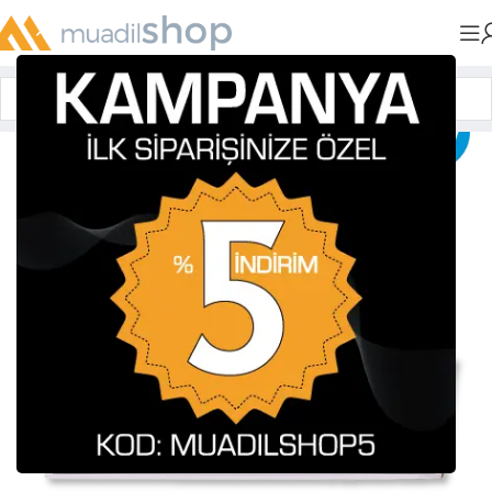
Anasayfa
»
Muadil Tonerler