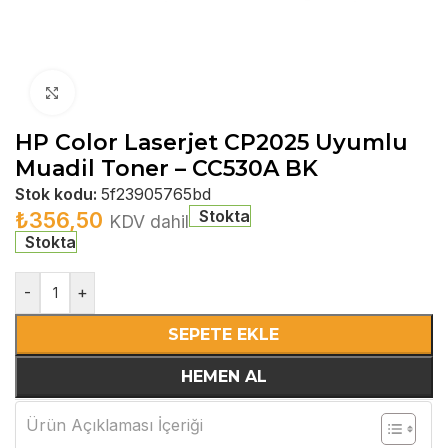
Büyütmek için tıklayın
HP Color Laserjet CP2025 Uyumlu
Muadil Toner – CC530A BK
Stok kodu:
5f23905765bd
Stokta
₺
356,50
KDV dahil
Stokta
-
+
SEPETE EKLE
HEMEN AL
Ürün Açıklaması İçeriği