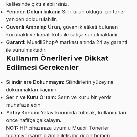
kalitesinde çıktı alabilirsiniz.
Yeniden Dolum İmkanı:
Sıfır ürün olduğu için toner
yeniden doldurulabilir.
Güvenli Ambalaj:
Ürün, güvenlik etiketi bulunan
korunaklı ve kapalı kutu ile satışa sunulmaktadır.
Garanti:
MuadilShop® markası altında 24 ay garanti
ile sunulmaktadır.
Kullanım Önerileri ve Dikkat
Edilmesi Gerekenler
Silindirlere Dokunmayın:
Silindirlerin yüzeyine
dokunmaktan kaçının.
Serin ve Kuru Ortam:
Serin ve kuru bir yerde
muhafaza edin.
Yatay Konum:
Yatay konumda tutarak, kullanımdan
önce hafifçe çalkalayın.
NOT:
HP cihazınıza uyumlu Muadil Tonerler
bulamıyorsanız bizimle iletişime geçin hemen