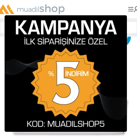
Anasayfa
»
Muadil Tonerler