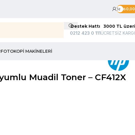
₺
0,00
Destek Hattı
3000 TL üzer
0212 423 0 111
ÜCRETSİZ KARG
R
FOTOKOPI MAKINELERI
yumlu Muadil Toner – CF412X