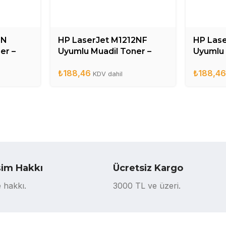
0N
HP LaserJet M1212NF
HP Lase
er –
Uyumlu Muadil Toner –
Uyumlu 
CE285A
CB436
₺
188,46
₺
188,4
KDV dahil
şim Hakkı
Ücretsiz Kargo
 hakkı.
3000 TL ve üzeri.