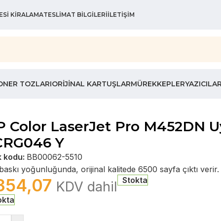
ESI KIRALAMA
TESLIMAT BILGILERI
İLETIŞIM
ONER TOZLARI
ORIJINAL KARTUŞLAR
MÜREKKEPLER
YAZICILA
 Color LaserJet Pro M452DN U
 CRG046 Y
k kodu:
BB00062-5510
askı yoğunluğunda, orijinal kalitede 6500 sayfa çıktı verir.
354,07
Stokta
KDV dahil
okta