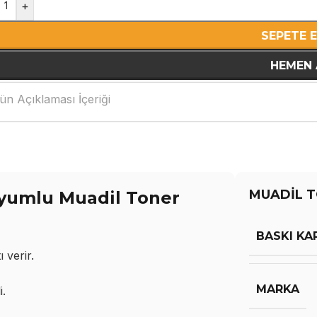
+
SEPETE 
HEMEN 
ün Açıklaması İçeriği
MUADİL T
yumlu Muadil Toner
BASKI KA
 verir.
MARKA
i.