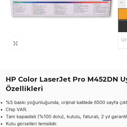
-
Ür
Büyütmek için tıklayın
HP Color LaserJet Pro M452DN U
Özellikleri
%5 baskı yoğunluğunda, orijinal kalitede 6500 sayfa çıktı
Chip VAR.
Tam kapasiteli (%100 dolu), kutulu, faturalı, 2 yıl garantil
Kutu görselleri temsilidir.