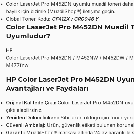
Color LaserJet Pro M452DN uyumlu muadil toneri daha u
bayilik için bizimle (MuadilShop®) iletişime geçin.
Global Toner Kodu:
CF412X / CRG046 Y
Color LaserJet Pro M452DN Muadil T
Uyumludur?
HP
Color LaserJet Pro M452DN / M452NW / M452DW / 
M477fnw
HP Color LaserJet Pro M452DN Uyu
Avantajları ve Faydaları
Orijinal Kalitede Çıktı:
Color LaserJet Pro M452DN uyumlu 
çıktı alabilirsiniz.
Yeniden Dolum İmkanı:
Sıfır ürün olduğu için toner yeni
Güvenli Ambalaj:
Ürün, güvenlik etiketi bulunan korunakl
Garanti:
MuadilShop® markası altında 24 ay garanti ile 