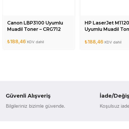
Canon LBP3100 Uyumlu
HP LaserJet M112
Muadil Toner – CRG712
Uyumlu Muadil Ton
CB436A
₺
188,46
₺
188,46
KDV dahil
KDV dahil
Güvenli Alışveriş
İade/Deği
Bilgileriniz bizimle güvende.
Koşulsuz iade