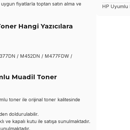
ygun fiyatlarla toptan satın alma ve
HP
Uyumlu M
oner Hangi Yazıcılara
M377DN / M452DN / M477FDW /
mlu Muadil Toner
toner ile orijinal toner kalitesinde
den doldurulabilir.
ı ve kapalı kutu ile satışa sunulmaktadır.
sunulmaktadır.