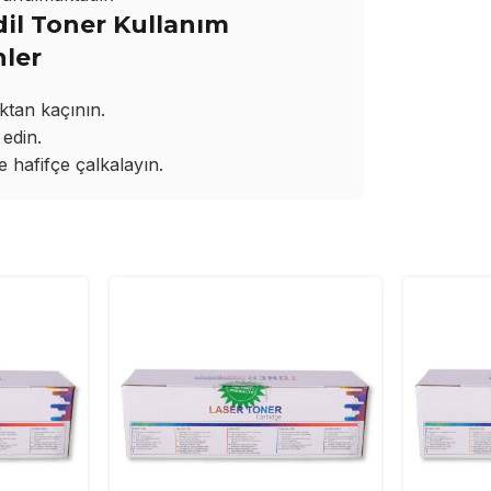
il Toner Kullanım
nler
ktan kaçının.
edin.
hafifçe çalkalayın.