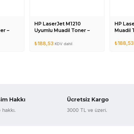
HP LaserJet M1210
HP Lase
er –
Uyumlu Muadil Toner –
Muadil 
CE285A
₺
188,53
₺
188,53
KDV dahil
şim Hakkı
Ücretsiz Kargo
 hakkı.
3000 TL ve üzeri.