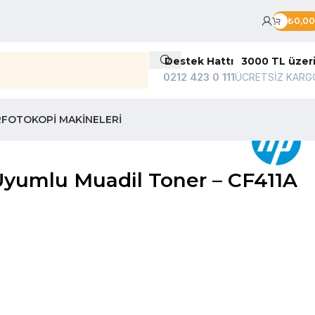
₺
0,00
Destek Hattı
3000 TL üzer
0212 423 0 111
ÜCRETSİZ KARG
R
FOTOKOPI MAKINELERI
yumlu Muadil Toner – CF411A