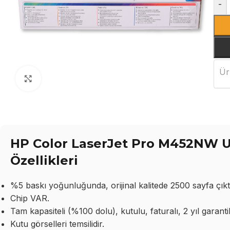
-
Ür
Büyütmek için tıklayın
HP Color LaserJet Pro M452NW 
Özellikleri
%5 baskı yoğunluğunda, orijinal kalitede 2500 sayfa çıktı
Chip VAR.
Tam kapasiteli (%100 dolu), kutulu, faturalı, 2 yıl garantil
Kutu görselleri temsilidir.