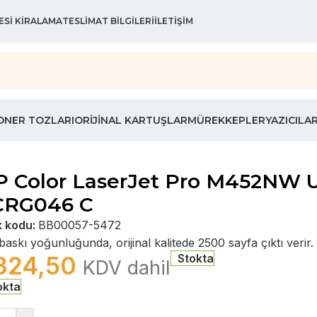
ESI KIRALAMA
TESLIMAT BILGILERI
İLETIŞIM
ONER TOZLARI
ORIJINAL KARTUŞLAR
MÜREKKEPLER
YAZICILA
P Color LaserJet Pro M452NW U
 CRG046 C
k kodu:
BB00057-5472
askı yoğunluğunda, orijinal kalitede 2500 sayfa çıktı verir.
324,50
Stokta
KDV dahil
okta