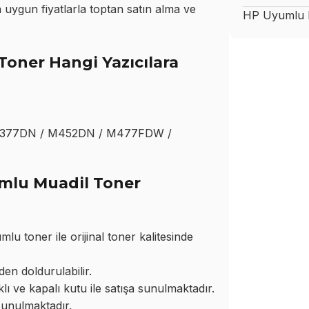
ygun fiyatlarla toptan satın alma ve
HP
Uyumlu M
oner Hangi Yazıcılara
M377DN / M452DN / M477FDW /
mlu Muadil Toner
toner ile orijinal toner kalitesinde
den doldurulabilir.
ı ve kapalı kutu ile satışa sunulmaktadır.
sunulmaktadır.