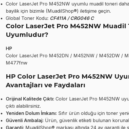
Color LaserJet Pro M452NW uyumlu muadil toneri daha u
bayilik için bizimle (MuadilShop®) iletişime geçin.
Global Toner Kodu:
CF411A / CRG046 C
Color LaserJet Pro M452NW Muadil T
Uyumludur?
HP
Color LaserJet Pro M452DN / M452NW / M452DW / 
M477fnw
HP Color LaserJet Pro M452NW Uyu
Avantajları ve Faydaları
Orijinal Kalitede Çıktı:
Color LaserJet Pro M452NW uyumlu 
çıktı alabilirsiniz.
Yeniden Dolum İmkanı:
Sıfır ürün olduğu için toner yeni
Güvenli Ambalaj:
Ürün, güvenlik etiketi bulunan korunakl
Garanti:
MuadilShop® markası altında 24 ay garanti ile 