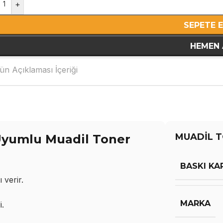
+
SEPETE 
HEMEN 
ün Açıklaması İçeriği
MUADİL T
Uyumlu Muadil Toner
BASKI KA
 verir.
MARKA
i.