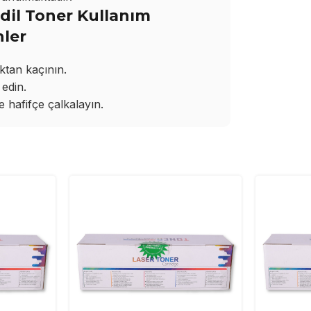
il Toner Kullanım
nler
ktan kaçının.
edin.
hafifçe çalkalayın.