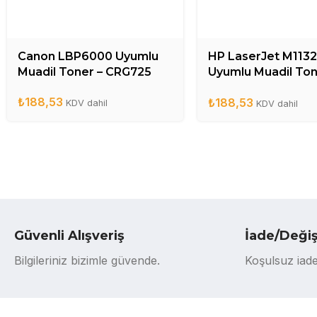
Canon LBP6000 Uyumlu
HP LaserJet M1132
Muadil Toner – CRG725
Uyumlu Muadil Ton
CE285A
₺
188,53
₺
188,53
KDV dahil
KDV dahil
Güvenli Alışveriş
İade/Deği
Bilgileriniz bizimle güvende.
Koşulsuz iade