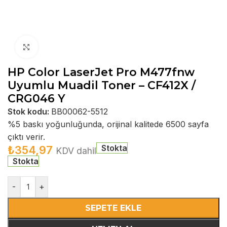
Büyütmek için tıklayın
HP Color LaserJet Pro M477fnw
Uyumlu Muadil Toner – CF412X /
CRG046 Y
Stok kodu:
BB00062-5512
%5 baskı yoğunluğunda, orijinal kalitede 6500 sayfa
çıktı verir.
Stokta
₺
354,97
KDV dahil
Stokta
-
+
SEPETE EKLE