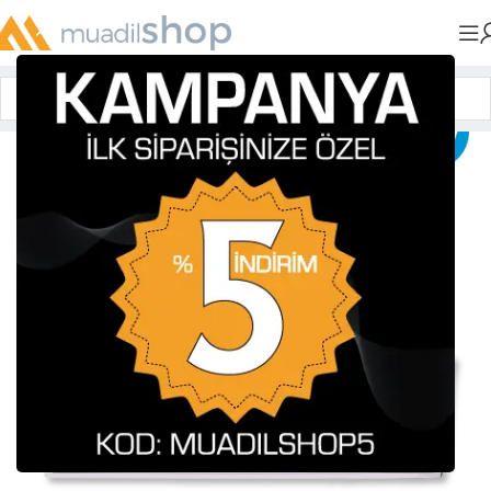
Anasayfa
»
Muadil Tonerler