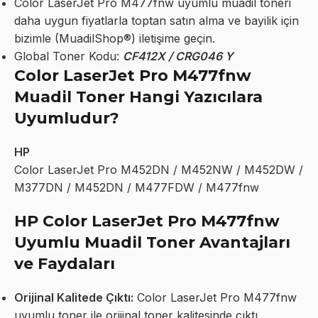
Color LaserJet Pro M477fnw uyumlu muadil toneri
daha uygun fiyatlarla toptan satın alma ve bayilik için
bizimle (MuadilShop®) iletişime geçin.
Global Toner Kodu:
CF412X / CRG046 Y
Color LaserJet Pro M477fnw
Muadil Toner Hangi Yazıcılara
Uyumludur?
HP
Color LaserJet Pro M452DN / M452NW / M452DW /
M377DN / M452DN / M477FDW / M477fnw
HP Color LaserJet Pro M477fnw
Uyumlu Muadil Toner Avantajları
ve Faydaları
Orijinal Kalitede Çıktı:
Color LaserJet Pro M477fnw
uyumlu toner ile orijinal toner kalitesinde çıktı