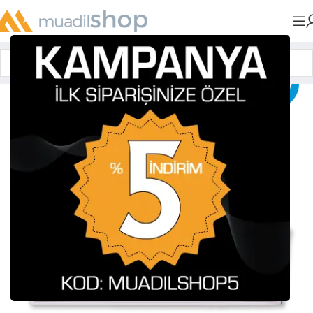
Anasayfa
»
Muadil Tonerler