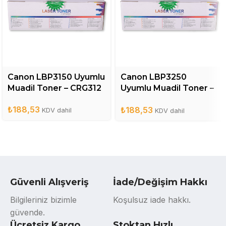
Canon LBP3150 Uyumlu
Canon LBP3250
Muadil Toner – CRG312
Uyumlu Muadil Toner –
CRG713
₺
188,53
₺
188,53
KDV dahil
KDV dahil
Güvenli Alışveriş
İade/Değişim Hakkı
Bilgileriniz bizimle
Koşulsuz iade hakkı.
güvende.
Ücretsiz Kargo
Stoktan Hızlı