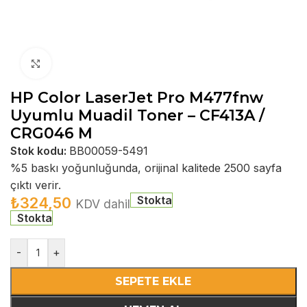
Büyütmek için tıklayın
HP Color LaserJet Pro M477fnw
Uyumlu Muadil Toner – CF413A /
CRG046 M
Stok kodu:
BB00059-5491
%5 baskı yoğunluğunda, orijinal kalitede 2500 sayfa
çıktı verir.
Stokta
₺
324,50
KDV dahil
Stokta
-
+
SEPETE EKLE