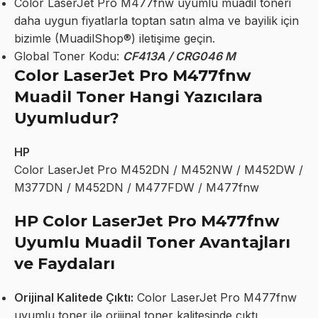
Color LaserJet Pro M477fnw uyumlu muadil toneri
daha uygun fiyatlarla toptan satın alma ve bayilik için
bizimle (MuadilShop®) iletişime geçin.
Global Toner Kodu:
CF413A / CRG046 M
Color LaserJet Pro M477fnw
Muadil Toner Hangi Yazıcılara
Uyumludur?
HP
Color LaserJet Pro M452DN / M452NW / M452DW /
M377DN / M452DN / M477FDW / M477fnw
HP Color LaserJet Pro M477fnw
Uyumlu Muadil Toner Avantajları
ve Faydaları
Orijinal Kalitede Çıktı:
Color LaserJet Pro M477fnw
uyumlu toner ile orijinal toner kalitesinde çıktı