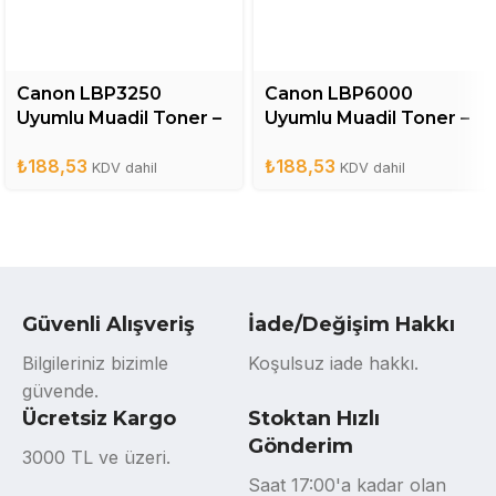
Canon LBP3250
Canon LBP6000
Uyumlu Muadil Toner –
Uyumlu Muadil Toner –
CRG713
CRG725
₺
188,53
₺
188,53
KDV dahil
KDV dahil
Güvenli Alışveriş
İade/Değişim Hakkı
Bilgileriniz bizimle
Koşulsuz iade hakkı.
güvende.
Ücretsiz Kargo
Stoktan Hızlı
Gönderim
3000 TL ve üzeri.
Saat 17:00'a kadar olan