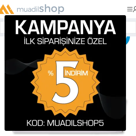
Anasayfa
»
Muadil Tonerler