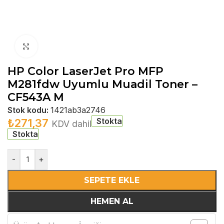
Büyütmek için tıklayın
HP Color LaserJet Pro MFP
M281fdw Uyumlu Muadil Toner –
CF543A M
Stok kodu:
1421ab3a2746
Stokta
₺
271,37
KDV dahil
Stokta
-
+
SEPETE EKLE
HEMEN AL