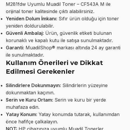
M281fdw Uyumlu Muadil Toner – CF543A M ile
orijinal toner kalitesinde çıktı alabilirsiniz.
Yeniden Dolum İmkanı:
Sıfır ürün olduğu için toner
yeniden doldurulabilir.
Güvenli Ambalaj:
Ürün, güvenlik etiketi bulunan
korunaklı ve kapalı kutu ile satışa sunulmaktadır.
Garanti:
MuadilShop® markası altında 24 ay garanti
ile sunulmaktadır.
Kullanım Önerileri ve Dikkat
Edilmesi Gerekenler
Silindirlere Dokunmayın:
Silindirlerin yüzeyine
dokunmaktan kaçının.
Serin ve Kuru Ortam:
Serin ve kuru bir yerde
muhafaza edin.
Yatay Konum:
Yatay konumda tutarak, kullanımdan
önce hafifçe çalkalayın.
NOT:
HP cihazınıza uyumlu Muadil Tonerler