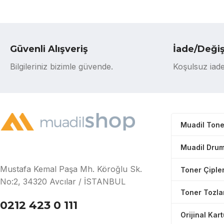
Güvenli Alışveriş
İade/Deği
Bilgileriniz bizimle güvende.
Koşulsuz iade
Muadil Tone
Muadil Drum
Mustafa Kemal Paşa Mh. Köroğlu Sk.
Toner Çipler
No:2, 34320 Avcılar / İSTANBUL
Toner Tozla
0212 423 0 111
Orijinal Kar