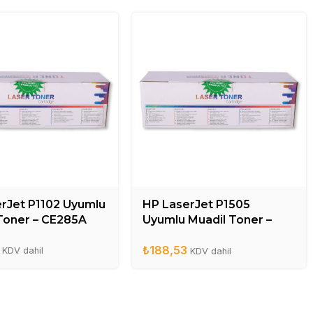
rJet P1102 Uyumlu
HP LaserJet P1505
Toner – CE285A
Uyumlu Muadil Toner –
CB436A
₺
188,53
KDV dahil
KDV dahil