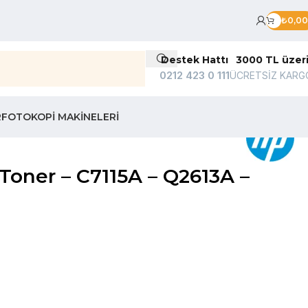
₺
0,00
Destek Hattı
3000 TL üzer
0212 423 0 111
ÜCRETSİZ KARG
R
FOTOKOPI MAKINELERI
Toner – C7115A – Q2613A –