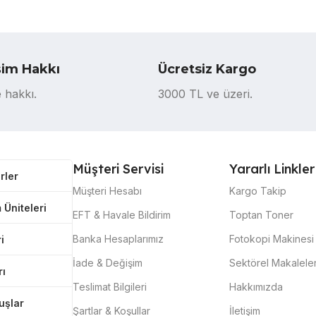
şim Hakkı
Ücretsiz Kargo
 hakkı.
3000 TL ve üzeri.
Müşteri Servisi
Yararlı Linkler
rler
Müşteri Hesabı
Kargo Takip
 Üniteleri
EFT & Havale Bildirim
Toptan Toner
Banka Hesaplarımız
Fotokopi Makinesi 
i
İade & Değişim
Sektörel Makalele
rı
Teslimat Bilgileri
Hakkımızda
tuşlar
Şartlar & Koşullar
İletişim