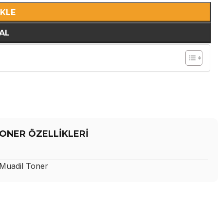
EKLE
AL
ONER ÖZELLİKLERİ
uadil Toner