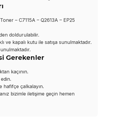
ı
 Toner – C7115A – Q2613A – EP25
den doldurulabilir.
ı ve kapalı kutu ile satışa sunulmaktadır.
sunulmaktadır.
si Gerekenler
ktan kaçının.
edin.
hafifçe çalkalayın.
ız bizimle iletişime geçin hemen