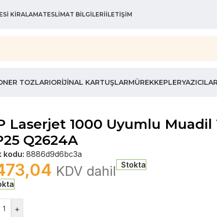
ESI KIRALAMA
TESLIMAT BILGILERI
İLETIŞIM
ONER TOZLARI
ORIJINAL KARTUŞLAR
MÜREKKEPLER
YAZICILA
 Laserjet 1000 Uyumlu Muadil 
P25 Q2624A
k kodu:
8886d9d6bc3a
473,04
Stokta
KDV dahil
okta
+