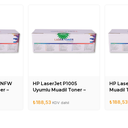
17NFW
HP LaserJet P1005
HP Lase
er –
Uyumlu Muadil Toner –
Muadil 
CB435A
₺
188,53
₺
188,53
KDV dahil