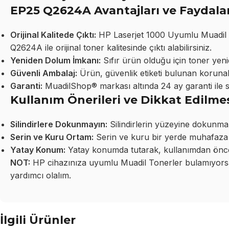
EP25 Q2624A Avantajları ve Faydalar
Orijinal Kalitede Çıktı:
HP Laserjet 1000 Uyumlu Muadil
Q2624A ile orijinal toner kalitesinde çıktı alabilirsiniz.
Yeniden Dolum İmkanı:
Sıfır ürün olduğu için toner yeni
Güvenli Ambalaj:
Ürün, güvenlik etiketi bulunan korunakl
Garanti:
MuadilShop® markası altında 24 ay garanti ile 
Kullanım Önerileri ve Dikkat Edilme
Silindirlere Dokunmayın:
Silindirlerin yüzeyine dokunma
Serin ve Kuru Ortam:
Serin ve kuru bir yerde muhafaza 
Yatay Konum:
Yatay konumda tutarak, kullanımdan önce 
NOT:
HP cihazınıza uyumlu Muadil Tonerler bulamıyorsan
yardımcı olalım.
İlgili Ürünler