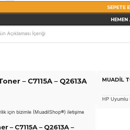
SEPETE 
HEMEN 
ün Açıklaması İçeriği
MUADİL T
Toner – C7115A – Q2613A
HP
Uyumlu M
ik için bizimle (MuadilShop®) iletişime
r – C7115A – Q2613A –