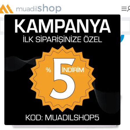
Anasayfa
»
Muadil Tonerler