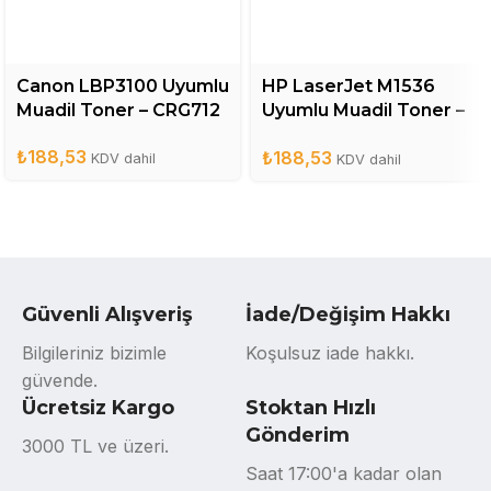
Canon LBP3100 Uyumlu
HP LaserJet M1536
Muadil Toner – CRG712
Uyumlu Muadil Toner –
CE278A
₺
188,53
₺
188,53
KDV dahil
KDV dahil
Güvenli Alışveriş
İade/Değişim Hakkı
Bilgileriniz bizimle
Koşulsuz iade hakkı.
güvende.
Ücretsiz Kargo
Stoktan Hızlı
Gönderim
3000 TL ve üzeri.
Saat 17:00'a kadar olan