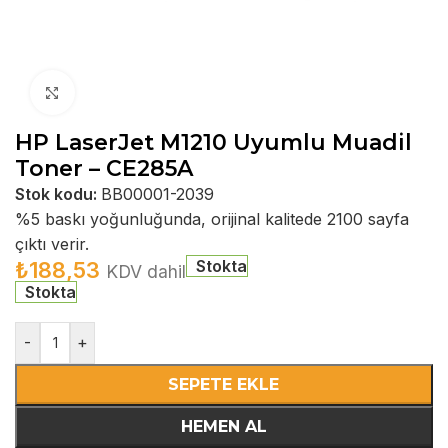
Büyütmek için tıklayın
HP LaserJet M1210 Uyumlu Muadil
Toner – CE285A
Stok kodu:
BB00001-2039
%5 baskı yoğunluğunda, orijinal kalitede 2100 sayfa
çıktı verir.
Stokta
₺
188,53
KDV dahil
Stokta
-
+
SEPETE EKLE
HEMEN AL