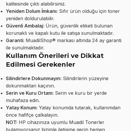
kalitesinde çıktı alabilirsiniz.
Yeniden Dolum İmkanı:
Sıfır ürün olduğu için toner
yeniden doldurulabilir.
Güvenli Ambalaj:
Ürün, güvenlik etiketi bulunan
korunaklı ve kapalı kutu ile satışa sunulmaktadır.
Garanti:
MuadilShop® markası altında 24 ay garanti
ile sunulmaktadır.
Kullanım Önerileri ve Dikkat
Edilmesi Gerekenler
Silindirlere Dokunmayın:
Silindirlerin yüzeyine
dokunmaktan kaçının.
Serin ve Kuru Ortam:
Serin ve kuru bir yerde
muhafaza edin.
Yatay Konum:
Yatay konumda tutarak, kullanımdan
önce hafifçe çalkalayın.
NOT:
HP cihazınıza uyumlu Muadil Tonerler
bulamıyorsanız bizimle iletişime geçin hemen