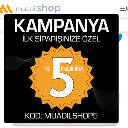
Anasayfa
»
Muadil Tonerler