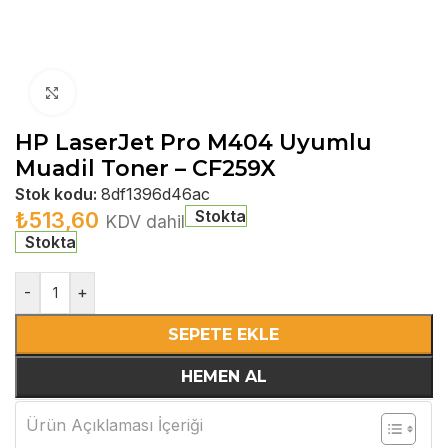
Büyütmek için tıklayın
HP LaserJet Pro M404 Uyumlu
Muadil Toner – CF259X
Stok kodu:
8df1396d46ac
Stokta
₺
513,60
KDV dahil
Stokta
-
+
SEPETE EKLE
HEMEN AL
Ürün Açıklaması İçeriği