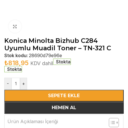
Büyütmek için tıklayın
Konica Minolta Bizhub C284
Uyumlu Muadil Toner – TN-321 C
Stok kodu:
28690d79e96e
Stokta
₺
818,95
KDV dahil
Stokta
-
+
SEPETE EKLE
HEMEN AL
Ürün Açıklaması İçeriği