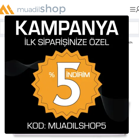
Anasayfa
»
Muadil Tonerler