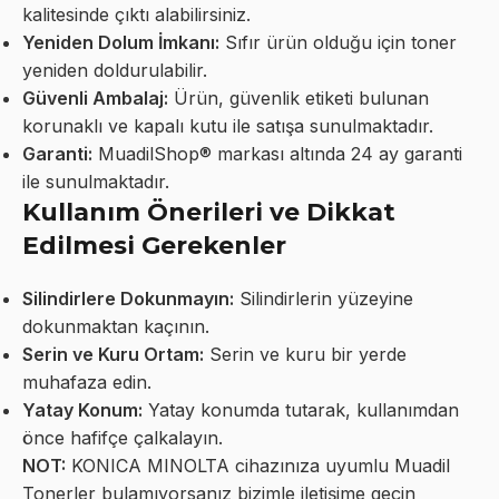
kalitesinde çıktı alabilirsiniz.
Yeniden Dolum İmkanı:
Sıfır ürün olduğu için toner
yeniden doldurulabilir.
Güvenli Ambalaj:
Ürün, güvenlik etiketi bulunan
korunaklı ve kapalı kutu ile satışa sunulmaktadır.
Garanti:
MuadilShop® markası altında 24 ay garanti
ile sunulmaktadır.
Kullanım Önerileri ve Dikkat
Edilmesi Gerekenler
Silindirlere Dokunmayın:
Silindirlerin yüzeyine
dokunmaktan kaçının.
Serin ve Kuru Ortam:
Serin ve kuru bir yerde
muhafaza edin.
Yatay Konum:
Yatay konumda tutarak, kullanımdan
önce hafifçe çalkalayın.
NOT:
KONICA MINOLTA cihazınıza uyumlu Muadil
Tonerler bulamıyorsanız bizimle iletişime geçin