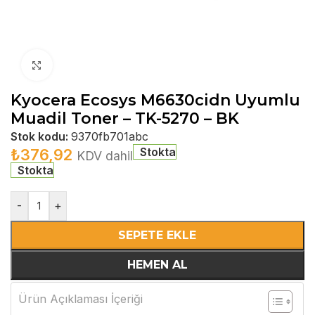
Büyütmek için tıklayın
Kyocera Ecosys M6630cidn Uyumlu
Muadil Toner – TK-5270 – BK
Stok kodu:
9370fb701abc
Stokta
₺
376,92
KDV dahil
Stokta
-
+
SEPETE EKLE
HEMEN AL
Ürün Açıklaması İçeriği