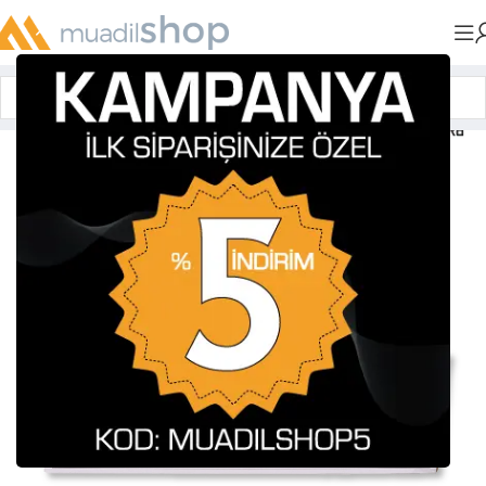
Anasayfa
»
Muadil Tonerler