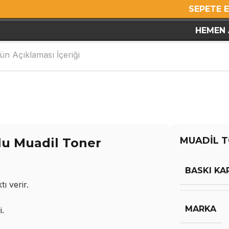
SEPETE 
HEMEN 
ün Açıklaması İçeriği
MUADİL T
u Muadil Toner
BASKI KA
ı verir.
MARKA
i.