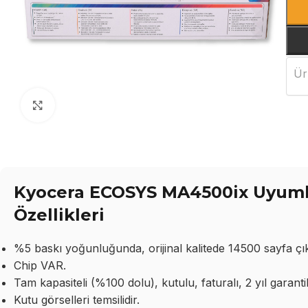
Ür
Büyütmek için tıklayın
Kyocera ECOSYS MA4500ix Uyuml
Özellikleri
%5 baskı yoğunluğunda, orijinal kalitede 14500 sayfa çıkt
Chip VAR.
Tam kapasiteli (%100 dolu), kutulu, faturalı, 2 yıl garantil
Kutu görselleri temsilidir.