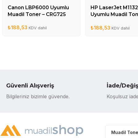
Canon LBP6000 Uyumlu
HP LaserJet M1132
Muadil Toner – CRG725
Uyumlu Muadil Ton
CE285A
₺
188,53
₺
188,53
KDV dahil
KDV dahil
Güvenli Alışveriş
İade/Deği
Bilgileriniz bizimle güvende.
Koşulsuz iade
Muadil Tone