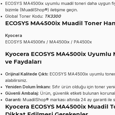
ECOSYS MA4500ix uyumlu muadil toneri daha uygun fiyatl
bizimle (MuadilShop®) iletişime geçin.
Global Toner Kodu:
TK3300
ECOSYS MA4500ix Muadil Toner Hang
Kyocera
ECOSYS MA4500ifx / MA4500ix / PA4500x
Kyocera ECOSYS MA4500ix Uyumlu Mu
ve Faydaları
Orijinal Kalitede Çıktı:
ECOSYS MA4500ix uyumlu toner ile 
alabilirsiniz.
Yeniden Dolum İmkanı:
Sıfır ürün olduğu için toner yeni
Güvenli Ambalaj:
Ürün, güvenlik etiketi bulunan korunakl
Garanti:
MuadilShop® markası altında 24 ay garanti ile 
Kyocera ECOSYS MA4500ix Muadil To
Dikkat Edilmesi Gerekenler