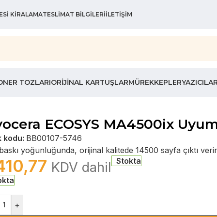
ESI KIRALAMA
TESLIMAT BILGILERI
İLETIŞIM
ONER TOZLARI
ORIJINAL KARTUŞLAR
MÜREKKEPLER
YAZICILA
yocera ECOSYS MA4500ix Uyuml
k kodu:
BB00107-5746
askı yoğunluğunda, orijinal kalitede 14500 sayfa çıktı verir
410,77
Stokta
KDV dahil
okta
+