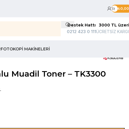
₺
0,00
Destek Hattı
3000 TL üzer
0212 423 0 111
ÜCRETSİZ KARG
R
FOTOKOPI MAKINELERI
u Muadil Toner – TK3300
.