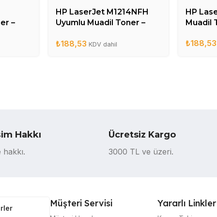
HP LaserJet M1214NFH
HP Lase
er –
Uyumlu Muadil Toner –
Muadil 
CE285A
₺
188,53
₺
188,53
KDV dahil
şim Hakkı
Ücretsiz Kargo
 hakkı.
3000 TL ve üzeri.
Müşteri Servisi
Yararlı Linkler
rler