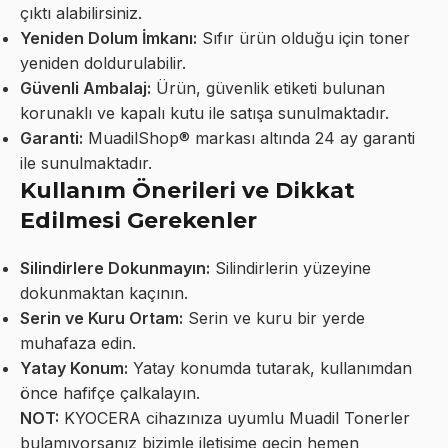
çıktı alabilirsiniz.
Yeniden Dolum İmkanı:
Sıfır ürün olduğu için toner
yeniden doldurulabilir.
Güvenli Ambalaj:
Ürün, güvenlik etiketi bulunan
korunaklı ve kapalı kutu ile satışa sunulmaktadır.
Garanti:
MuadilShop® markası altında 24 ay garanti
ile sunulmaktadır.
Kullanım Önerileri ve Dikkat
Edilmesi Gerekenler
Silindirlere Dokunmayın:
Silindirlerin yüzeyine
dokunmaktan kaçının.
Serin ve Kuru Ortam:
Serin ve kuru bir yerde
muhafaza edin.
Yatay Konum:
Yatay konumda tutarak, kullanımdan
önce hafifçe çalkalayın.
NOT:
KYOCERA cihazınıza uyumlu Muadil Tonerler
bulamıyorsanız bizimle iletişime geçin hemen