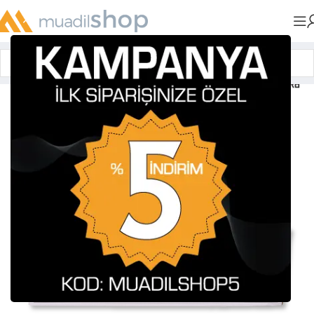
Anasayfa
»
Muadil Tonerler