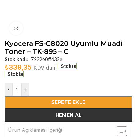
Büyütmek için tıklayın
Kyocera FS-C8020 Uyumlu Muadil
Toner – TK-895 – C
Stok kodu:
7232e0ffd33e
Stokta
₺
339,35
KDV dahil
Stokta
-
+
SEPETE EKLE
HEMEN AL
Ürün Açıklaması İçeriği