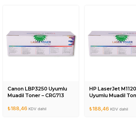
Canon LBP3250 Uyumlu
HP LaserJet M112
Muadil Toner – CRG713
Uyumlu Muadil Ton
CB436A
₺
188,46
₺
188,46
KDV dahil
KDV dahil