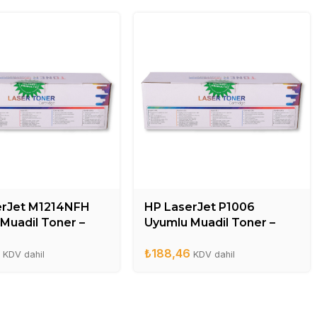
erJet M1214NFH
HP LaserJet P1006
Muadil Toner –
Uyumlu Muadil Toner –
A
CB436A
6
₺
188,46
KDV dahil
KDV dahil