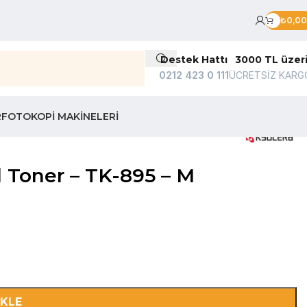
₺
0,00
Destek Hattı
3000 TL üzer
0212 423 0 111
ÜCRETSİZ KARG
R
FOTOKOPI MAKINELERI
 Toner – TK-895 – M
EKLE