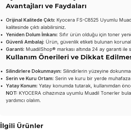
Avantajları ve Faydaları
Orijinal Kalitede Çıktı:
Kyocera FS-C8525 Uyumlu Muadil T
kalitesinde çıktı alabilirsiniz.
Yeniden Dolum İmkanı:
Sıfır ürün olduğu için toner yeni
Güvenli Ambalaj:
Ürün, güvenlik etiketi bulunan korunakl
Garanti:
MuadilShop® markası altında 24 ay garanti ile 
Kullanım Önerileri ve Dikkat Edilme
Silindirlere Dokunmayın:
Silindirlerin yüzeyine dokunma
Serin ve Kuru Ortam:
Serin ve kuru bir yerde muhafaza 
Yatay Konum:
Yatay konumda tutarak, kullanımdan önce 
NOT:
KYOCERA cihazınıza uyumlu Muadil Tonerler bulamı
yardımcı olalım.
İlgili Ürünler