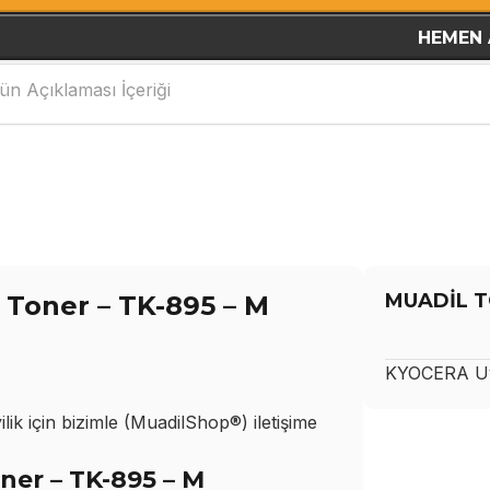
HEMEN 
ün Açıklaması İçeriği
MUADİL T
Toner – TK-895 – M
KYOCERA
Uy
ik için bizimle (MuadilShop®) iletişime
er – TK-895 – M