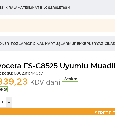
ESI KIRALAMA
TESLIMAT BILGILERI
İLETIŞIM
ONER TOZLARI
ORIJINAL KARTUŞLAR
MÜREKKEPLER
YAZICILA
ocera FS-C8525 Uyumlu Muadil
k kodu:
60023fb449c7
339,23
Stokta
KDV dahil
okta
+
SEPETE 