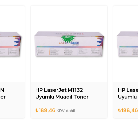
0N
HP LaserJet M1132
HP Las
er –
Uyumlu Muadil Toner –
Uyumlu 
CE285A
CE285
₺
188,46
₺
188,4
KDV dahil