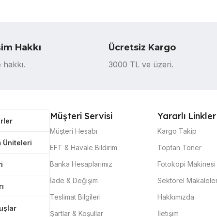
şim Hakkı
Ücretsiz Kargo
 hakkı.
3000 TL ve üzeri.
Müşteri Servisi
Yararlı Linkler
rler
Müşteri Hesabı
Kargo Takip
 Üniteleri
EFT & Havale Bildirim
Toptan Toner
Banka Hesaplarımız
Fotokopi Makinesi 
i
İade & Değişim
Sektörel Makalele
rı
Teslimat Bilgileri
Hakkımızda
tuşlar
Şartlar & Koşullar
İletişim