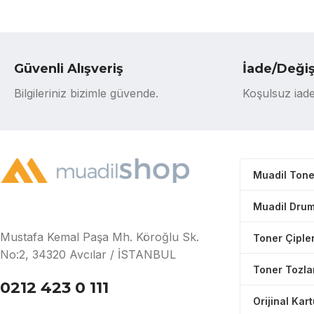
Güvenli Alışveriş
İade/Deği
Bilgileriniz bizimle güvende.
Koşulsuz iade
Muadil Tone
Muadil Drum
Mustafa Kemal Paşa Mh. Köroğlu Sk.
Toner Çipler
No:2, 34320 Avcılar / İSTANBUL
Toner Tozla
0212 423 0 111
Orijinal Kar