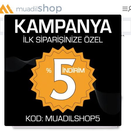
Anasayfa
»
Muadil Tonerler