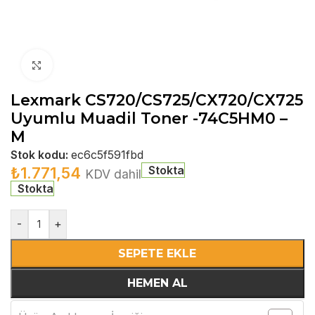
Büyütmek için tıklayın
Lexmark CS720/CS725/CX720/CX725
Uyumlu Muadil Toner -74C5HM0 –
M
Stok kodu:
ec6c5f591fbd
Stokta
₺
1.771,54
KDV dahil
Stokta
-
+
SEPETE EKLE
HEMEN AL