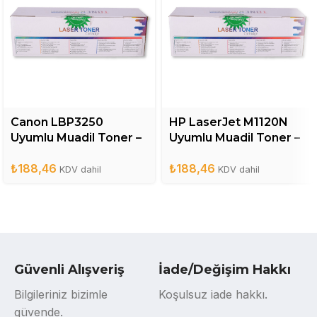
Canon LBP3250
HP LaserJet M1120N
Uyumlu Muadil Toner –
Uyumlu Muadil Toner –
CRG713
CB436A
₺
188,46
₺
188,46
KDV dahil
KDV dahil
Güvenli Alışveriş
İade/Değişim Hakkı
Bilgileriniz bizimle
Koşulsuz iade hakkı.
güvende.