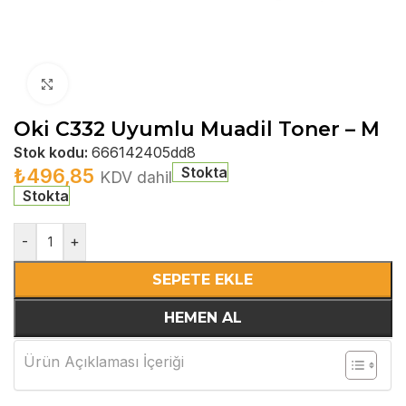
Büyütmek için tıklayın
Oki C332 Uyumlu Muadil Toner – M
Stok kodu:
666142405dd8
Stokta
₺
496,85
KDV dahil
Stokta
-
+
SEPETE EKLE
HEMEN AL
Ürün Açıklaması İçeriği