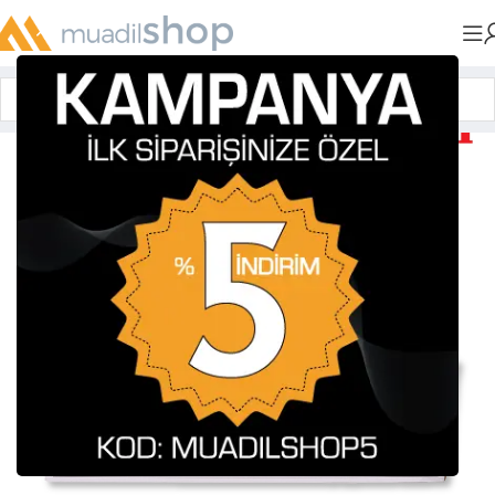
Anasayfa
»
Muadil Tonerler