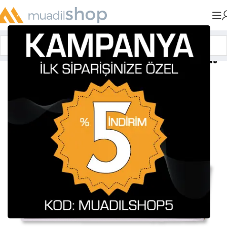
Anasayfa
»
Muadil Tonerler