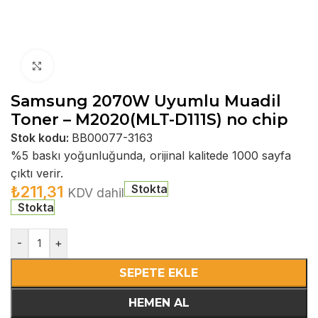
Büyütmek için tıklayın
Samsung 2070W Uyumlu Muadil
Toner – M2020(MLT-D111S) no chip
Stok kodu:
BB00077-3163
%5 baskı yoğunluğunda, orijinal kalitede 1000 sayfa
çıktı verir.
Stokta
₺
211,31
KDV dahil
Stokta
-
+
SEPETE EKLE
HEMEN AL