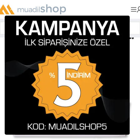
Anasayfa
»
Toner Tozları