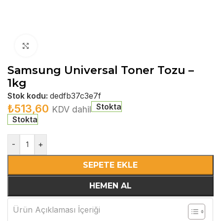
Büyütmek için tıklayın
Samsung Universal Toner Tozu –
1kg
Stok kodu:
dedfb37c3e7f
Stokta
₺
513,60
KDV dahil
Stokta
-
+
SEPETE EKLE
HEMEN AL
Ürün Açıklaması İçeriği