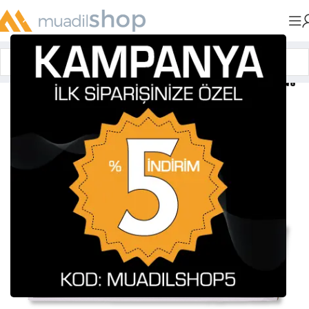
Anasayfa
»
Muadil Tonerler