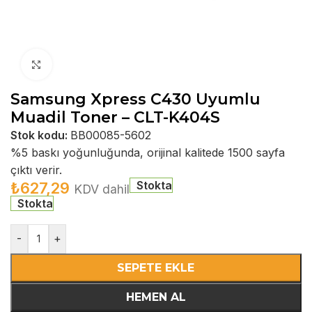
Büyütmek için tıklayın
Samsung Xpress C430 Uyumlu
Muadil Toner – CLT-K404S
Stok kodu:
BB00085-5602
%5 baskı yoğunluğunda, orijinal kalitede 1500 sayfa
çıktı verir.
Stokta
₺
627,29
KDV dahil
Stokta
-
+
SEPETE EKLE
HEMEN AL