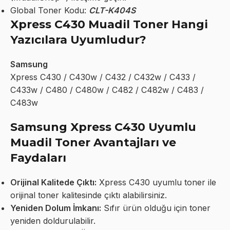
Global Toner Kodu:
CLT-K404S
Xpress C430 Muadil Toner Hangi
Yazıcılara Uyumludur?
Samsung
Xpress C430 / C430w / C432 / C432w / C433 /
C433w / C480 / C480w / C482 / C482w / C483 /
C483w
Samsung Xpress C430 Uyumlu
Muadil Toner Avantajları ve
Faydaları
Orijinal Kalitede Çıktı:
Xpress C430 uyumlu toner ile
orijinal toner kalitesinde çıktı alabilirsiniz.
Yeniden Dolum İmkanı:
Sıfır ürün olduğu için toner
yeniden doldurulabilir.